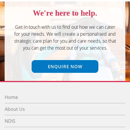
We're here to help.
Get in touch with us to find out how we can cater
for your needs. We will create a personalised and
strategic care plan for you and care needs, so that
you can get the most out of your services.
ENQUIRE NOW
Home
About Us
NDIS