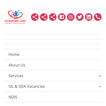
Home
About Us
Services
SIL & SDA Vacancies
NDIS