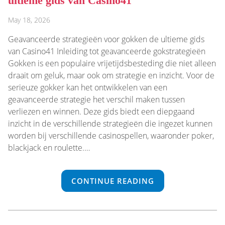
ultieme gids van Casino41
May 18, 2026
Geavanceerde strategieën voor gokken de ultieme gids
van Casino41 Inleiding tot geavanceerde gokstrategieën
Gokken is een populaire vrijetijdsbesteding die niet alleen
draait om geluk, maar ook om strategie en inzicht. Voor de
serieuze gokker kan het ontwikkelen van een
geavanceerde strategie het verschil maken tussen
verliezen en winnen. Deze gids biedt een diepgaand
inzicht in de verschillende strategieën die ingezet kunnen
worden bij verschillende casinospellen, waaronder poker,
blackjack en roulette.…
CONTINUE READING