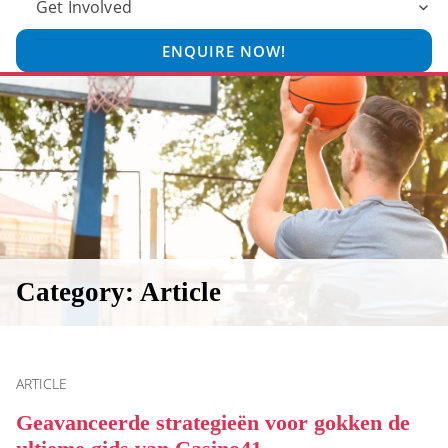
Get Involved
ENQUIRE NOW!
Category:
Article
ARTICLE
Geavanceerde strategieën voor gokken de