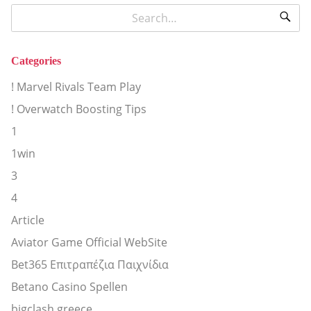
Categories
! Marvel Rivals Team Play
! Overwatch Boosting Tips
1
1win
3
4
Article
Aviator Game Official WebSite
Bet365 Επιτραπέζια Παιχνίδια
Betano Casino Spellen
bigclash greece