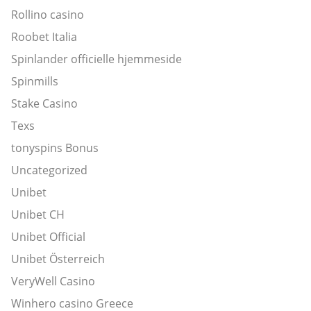
Rollino casino
Roobet Italia
Spinlander officielle hjemmeside
Spinmills
Stake Casino
Texs
tonyspins Bonus
Uncategorized
Unibet
Unibet CH
Unibet Official
Unibet Österreich
VeryWell Casino
Winhero casino Greece