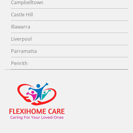
Campbelltown
Castle Hill
Illawarra
Liverpool
Parramatta
Penrith