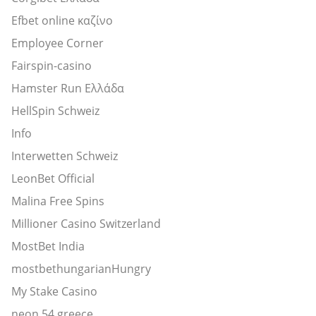
Efbet online καζίνο
Employee Corner
Fairspin-casino
Hamster Run Ελλάδα
HellSpin Schweiz
Info
Interwetten Schweiz
LeonBet Official
Malina Free Spins
Millioner Casino Switzerland
MostBet India
mostbethungarianHungry
My Stake Casino
neon 54 greece