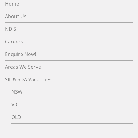
Home
About Us
NDIS
Careers
Enquire Now!
Areas We Serve
SIL & SDA Vacancies
NSW
VIC
QLD