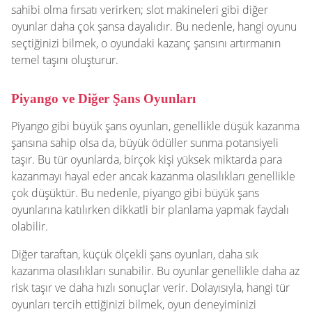
sahibi olma fırsatı verirken; slot makineleri gibi diğer
oyunlar daha çok şansa dayalıdır. Bu nedenle, hangi oyunu
seçtiğinizi bilmek, o oyundaki kazanç şansını artırmanın
temel taşını oluşturur.
Piyango ve Diğer Şans Oyunları
Piyango gibi büyük şans oyunları, genellikle düşük kazanma
şansına sahip olsa da, büyük ödüller sunma potansiyeli
taşır. Bu tür oyunlarda, birçok kişi yüksek miktarda para
kazanmayı hayal eder ancak kazanma olasılıkları genellikle
çok düşüktür. Bu nedenle, piyango gibi büyük şans
oyunlarına katılırken dikkatli bir planlama yapmak faydalı
olabilir.
Diğer taraftan, küçük ölçekli şans oyunları, daha sık
kazanma olasılıkları sunabilir. Bu oyunlar genellikle daha az
risk taşır ve daha hızlı sonuçlar verir. Dolayısıyla, hangi tür
oyunları tercih ettiğinizi bilmek, oyun deneyiminizi