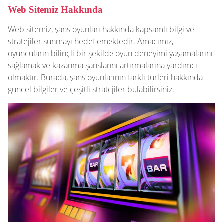
Web Sitemiz Hakkında
Web sitemiz, şans oyunları hakkında kapsamlı bilgi ve
stratejiler sunmayı hedeflemektedir. Amacımız,
oyuncuların bilinçli bir şekilde oyun deneyimi yaşamalarını
sağlamak ve kazanma şanslarını artırmalarına yardımcı
olmaktır. Burada, şans oyunlarının farklı türleri hakkında
güncel bilgiler ve çeşitli stratejiler bulabilirsiniz.