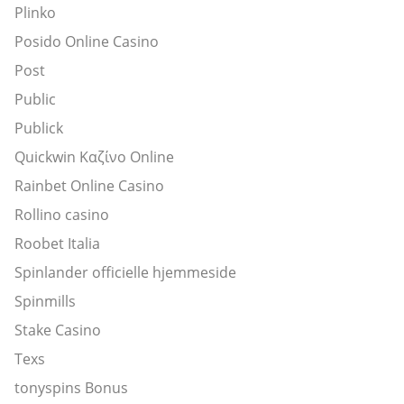
Plinko
Posido Online Casino
Post
Public
Publick
Quickwin Καζίνο Online
Rainbet Online Casino
Rollino casino
Roobet Italia
Spinlander officielle hjemmeside
Spinmills
Stake Casino
Texs
tonyspins Bonus