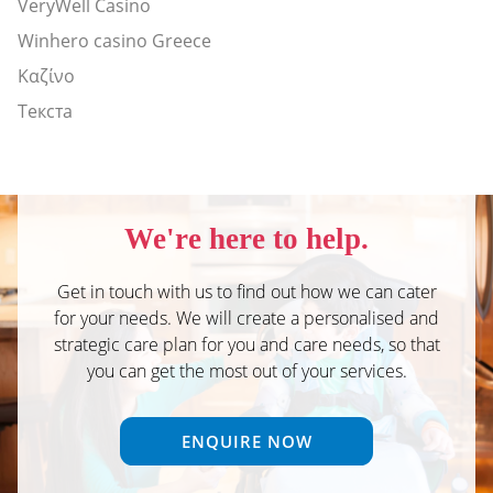
VeryWell Casino
Winhero casino Greece
Καζίνο
Текста
We're here to help.
Get in touch with us to find out how we can cater
for your needs. We will create a personalised and
strategic care plan for you and care needs, so that
you can get the most out of your services.
ENQUIRE NOW