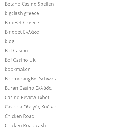
Betano Casino Spellen
bigclash greece
BinoBet Greece
Binobet Ελλάδα
blog
Bof Casino
Bof Casino UK
bookmaker
BoomerangBet Schweiz
Buran Casino Ελλάδα
Casino Review 1xbet
Casoola Οδηγός Καζίνο
Chicken Road
Chicken Road cash