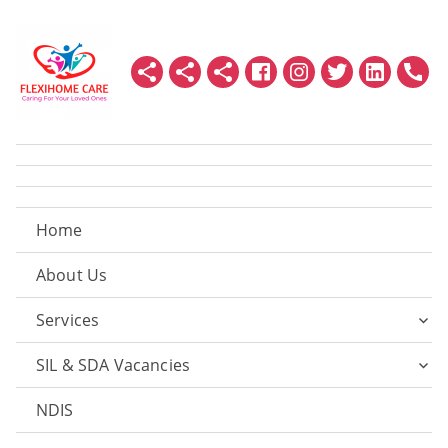
Home
About Us
Services
SIL & SDA Vacancies
NDIS