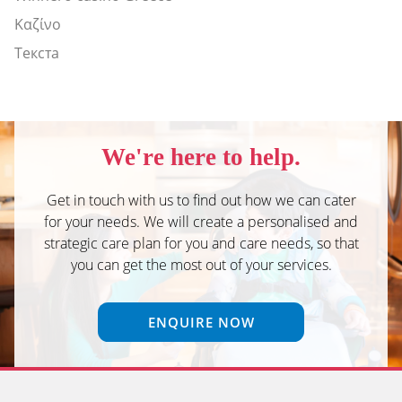
Καζίνο
Текста
We're here to help.
Get in touch with us to find out how we can cater
for your needs. We will create a personalised and
strategic care plan for you and care needs, so that
you can get the most out of your services.
ENQUIRE NOW