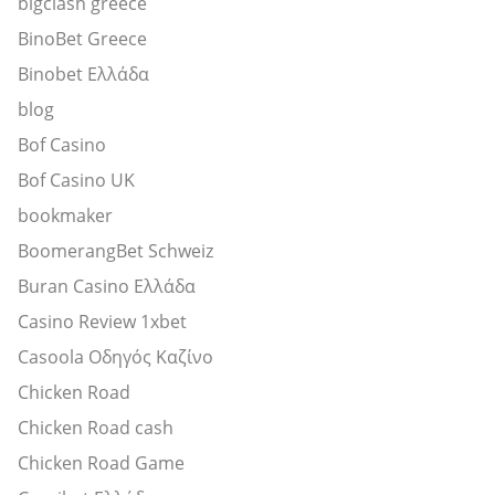
bigclash greece
BinoBet Greece
Binobet Ελλάδα
blog
Bof Casino
Bof Casino UK
bookmaker
BoomerangBet Schweiz
Buran Casino Ελλάδα
Casino Review 1xbet
Casoola Οδηγός Καζίνο
Chicken Road
Chicken Road cash
Chicken Road Game