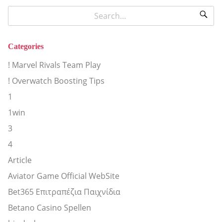
Categories
! Marvel Rivals Team Play
! Overwatch Boosting Tips
1
1win
3
4
Article
Aviator Game Official WebSite
Bet365 Επιτραπέζια Παιχνίδια
Betano Casino Spellen