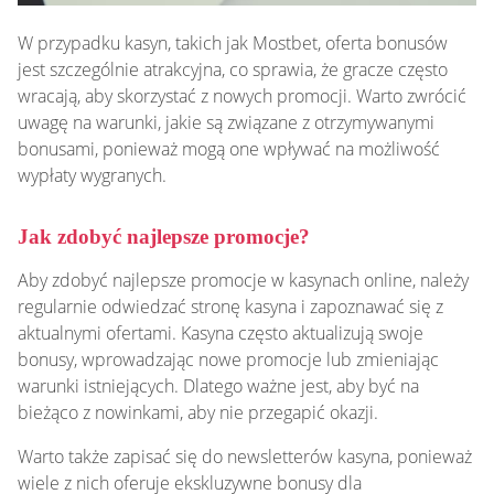
W przypadku kasyn, takich jak Mostbet, oferta bonusów
jest szczególnie atrakcyjna, co sprawia, że gracze często
wracają, aby skorzystać z nowych promocji. Warto zwrócić
uwagę na warunki, jakie są związane z otrzymywanymi
bonusami, ponieważ mogą one wpływać na możliwość
wypłaty wygranych.
Jak zdobyć najlepsze promocje?
Aby zdobyć najlepsze promocje w kasynach online, należy
regularnie odwiedzać stronę kasyna i zapoznawać się z
aktualnymi ofertami. Kasyna często aktualizują swoje
bonusy, wprowadzając nowe promocje lub zmieniając
warunki istniejących. Dlatego ważne jest, aby być na
bieżąco z nowinkami, aby nie przegapić okazji.
Warto także zapisać się do newsletterów kasyna, ponieważ
wiele z nich oferuje ekskluzywne bonusy dla