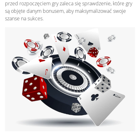
przed rozpoczęciem gry zaleca się sprawdzenie, które gry
są objęte danym bonusem, aby maksymalizować swoje
szanse na sukces.