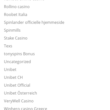
Rollino casino
Roobet Italia
Spinlander officielle hjemmeside
Spinmills
Stake Casino
Texs
tonyspins Bonus
Uncategorized
Unibet
Unibet CH
Unibet Official
Unibet Österreich
VeryWell Casino
Winhero casino Greece