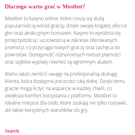
Dlaczego warto grać w Mostbet?
Mostbet to kasyno online, które cieszy się dużą
popularnością wśród graczy, dzięki swojej bogatej ofercie
gier oraz atrakcyjnym bonusom. Kasyno to wyróżnia się
przejrzystością i uczciwością w zakresie oferowanych
promocji, co przyciąga nowych graczy oraz zachęca do
powrotów. Dostępność różnorodnych metod płatności
oraz szybkie wypłaty również są ogromnym atutem.
Warto także zwrócić uwagę na profesjonalną obsługę
klienta, która dostępna jest przez całą dobę. Dzięki temu
gracze mogą liczyć na wsparcie w każdej chwili, co
zwiększa komfort korzystania z platformy. Mostbet to
idealne miejsce dla osób, które szukają nie tylko rozrywki,
ale także korzystnych warunków do gry.
Search