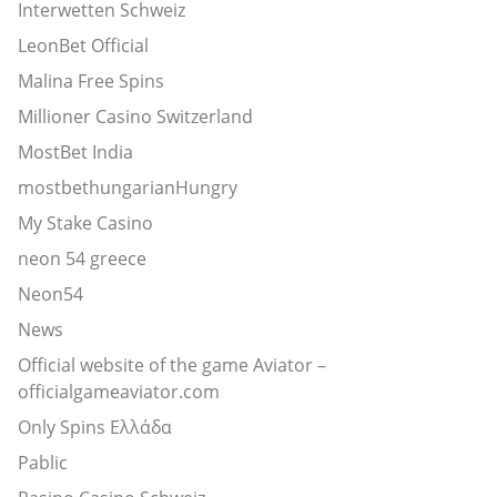
Interwetten Schweiz
LeonBet Official
Malina Free Spins
Millioner Casino Switzerland
MostBet India
mostbethungarianHungry
My Stake Casino
neon 54 greece
Neon54
News
Official website of the game Aviator –
officialgameaviator.com
Only Spins Ελλάδα
Pablic