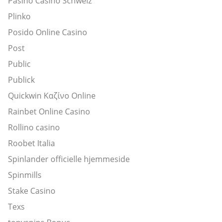
Pasino Casino Schweiz
Plinko
Posido Online Casino
Post
Public
Publick
Quickwin Καζίνο Online
Rainbet Online Casino
Rollino casino
Roobet Italia
Spinlander officielle hjemmeside
Spinmills
Stake Casino
Texs