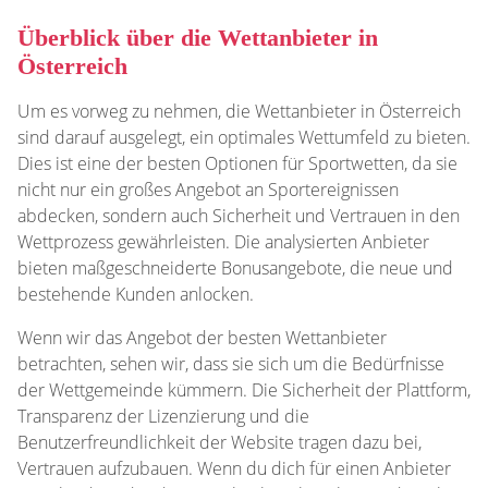
Überblick über die Wettanbieter in
Österreich
Um es vorweg zu nehmen, die Wettanbieter in Österreich
sind darauf ausgelegt, ein optimales Wettumfeld zu bieten.
Dies ist eine der besten Optionen für Sportwetten, da sie
nicht nur ein großes Angebot an Sportereignissen
abdecken, sondern auch Sicherheit und Vertrauen in den
Wettprozess gewährleisten. Die analysierten Anbieter
bieten maßgeschneiderte Bonusangebote, die neue und
bestehende Kunden anlocken.
Wenn wir das Angebot der besten Wettanbieter
betrachten, sehen wir, dass sie sich um die Bedürfnisse
der Wettgemeinde kümmern. Die Sicherheit der Plattform,
Transparenz der Lizenzierung und die
Benutzerfreundlichkeit der Website tragen dazu bei,
Vertrauen aufzubauen. Wenn du dich für einen Anbieter