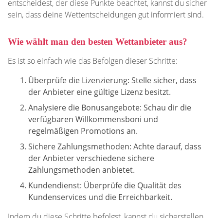
entscheidest, der diese Punkte beachtet, kannst du sicher
sein, dass deine Wettentscheidungen gut informiert sind.
Wie wählt man den besten Wettanbieter aus?
Es ist so einfach wie das Befolgen dieser Schritte:
Überprüfe die Lizenzierung: Stelle sicher, dass
der Anbieter eine gültige Lizenz besitzt.
Analysiere die Bonusangebote: Schau dir die
verfügbaren Willkommensboni und
regelmäßigen Promotions an.
Sichere Zahlungsmethoden: Achte darauf, dass
der Anbieter verschiedene sichere
Zahlungsmethoden anbietet.
Kundendienst: Überprüfe die Qualität des
Kundenservices und die Erreichbarkeit.
Indem du diese Schritte befolgst, kannst du sicherstellen,