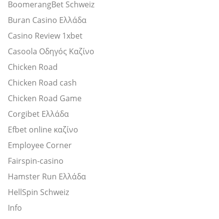
BoomerangBet Schweiz
Buran Casino Ελλάδα
Casino Review 1xbet
Casoola Οδηγός Καζίνο
Chicken Road
Chicken Road cash
Chicken Road Game
Corgibet Ελλάδα
Efbet online καζίνο
Employee Corner
Fairspin-casino
Hamster Run Ελλάδα
HellSpin Schweiz
Info