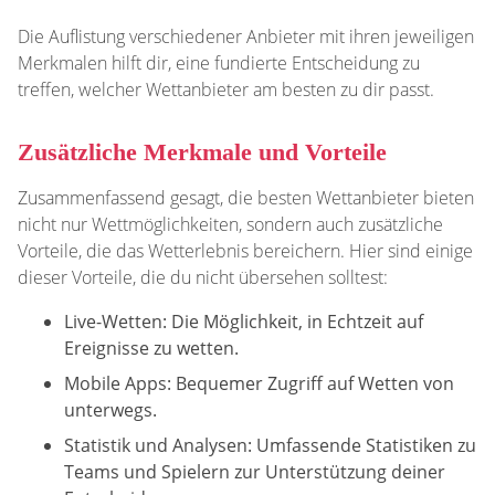
Die Auflistung verschiedener Anbieter mit ihren jeweiligen
Merkmalen hilft dir, eine fundierte Entscheidung zu
treffen, welcher Wettanbieter am besten zu dir passt.
Zusätzliche Merkmale und Vorteile
Zusammenfassend gesagt, die besten Wettanbieter bieten
nicht nur Wettmöglichkeiten, sondern auch zusätzliche
Vorteile, die das Wetterlebnis bereichern. Hier sind einige
dieser Vorteile, die du nicht übersehen solltest:
Live-Wetten: Die Möglichkeit, in Echtzeit auf
Ereignisse zu wetten.
Mobile Apps: Bequemer Zugriff auf Wetten von
unterwegs.
Statistik und Analysen: Umfassende Statistiken zu
Teams und Spielern zur Unterstützung deiner