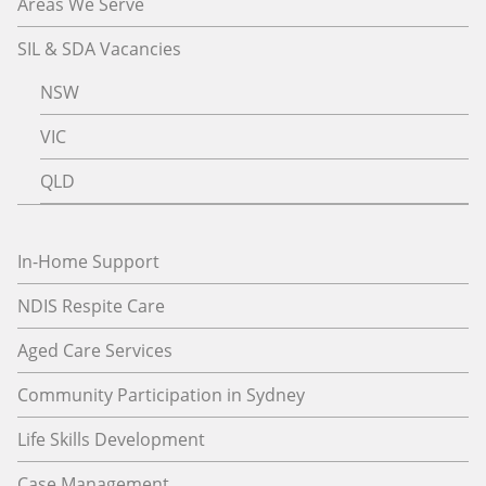
Areas We Serve
SIL & SDA Vacancies
NSW
VIC
QLD
In-Home Support
NDIS Respite Care
Aged Care Services
Community Participation in Sydney
Life Skills Development
Case Management