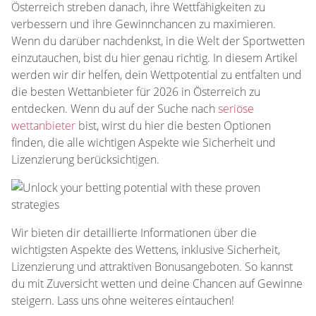
Österreich streben danach, ihre Wettfähigkeiten zu
verbessern und ihre Gewinnchancen zu maximieren.
Wenn du darüber nachdenkst, in die Welt der Sportwetten
einzutauchen, bist du hier genau richtig. In diesem Artikel
werden wir dir helfen, dein Wettpotential zu entfalten und
die besten Wettanbieter für 2026 in Österreich zu
entdecken. Wenn du auf der Suche nach
seriöse
wettanbieter
bist, wirst du hier die besten Optionen
finden, die alle wichtigen Aspekte wie Sicherheit und
Lizenzierung berücksichtigen.
Wir bieten dir detaillierte Informationen über die
wichtigsten Aspekte des Wettens, inklusive Sicherheit,
Lizenzierung und attraktiven Bonusangeboten. So kannst
du mit Zuversicht wetten und deine Chancen auf Gewinne
steigern. Lass uns ohne weiteres eintauchen!