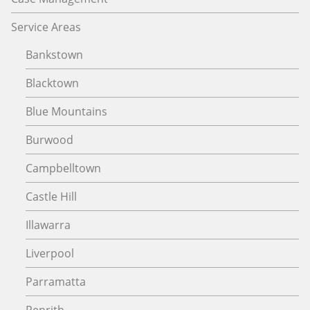
Service Areas
Bankstown
Blacktown
Blue Mountains
Burwood
Campbelltown
Castle Hill
Illawarra
Liverpool
Parramatta