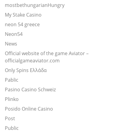
mostbethungarianHungry
My Stake Casino
neon 54 greece
Neon54
News
Official website of the game Aviator –
officialgameaviator.com
Only Spins Ελλάδα
Pablic
Pasino Casino Schweiz
Plinko
Posido Online Casino
Post
Public