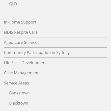
QLD
In-Home Support
NDIS Respite Care
Aged Care Services
Community Participation in Sydney
Life Skills Development
Case Management
Service Areas
Bankstown
Blacktown