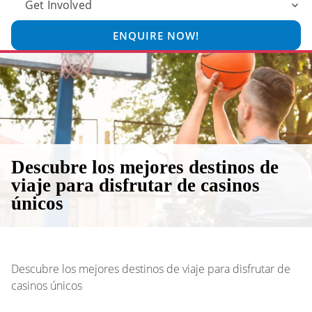
Get Involved
ENQUIRE NOW!
Descubre los mejores destinos de
viaje para disfrutar de casinos
únicos
Descubre los mejores destinos de viaje para disfrutar de
casinos únicos