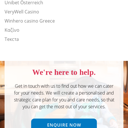
Unibet Österreich
VeryWell Casino
Winhero casino Greece
Καζίνο
Текста
We're here to help.
Get in touch with us to find out how we can cater
for your needs. We will create a personalised and
strategic care plan for you and care needs, so that
you can get the most out of your services.
ENQUIRE NOW