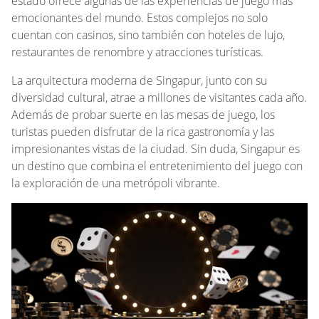
estado ofrece algunas de las experiencias de juego más
emocionantes del mundo. Estos complejos no solo
cuentan con casinos, sino también con hoteles de lujo,
restaurantes de renombre y atracciones turísticas.
La arquitectura moderna de Singapur, junto con su
diversidad cultural, atrae a millones de visitantes cada año.
Además de probar suerte en las mesas de juego, los
turistas pueden disfrutar de la rica gastronomía y las
impresionantes vistas de la ciudad. Sin duda, Singapur es
un destino que combina el entretenimiento del juego con
la exploración de una metrópoli vibrante.