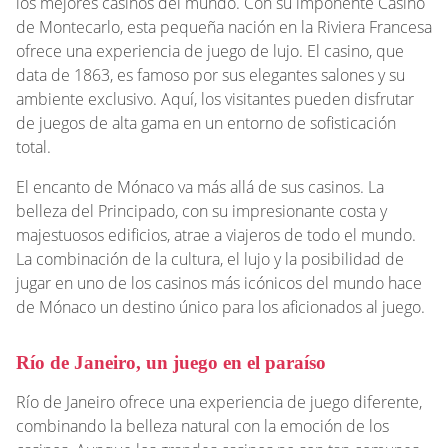
los mejores casinos del mundo. Con su imponente Casino
de Montecarlo, esta pequeña nación en la Riviera Francesa
ofrece una experiencia de juego de lujo. El casino, que
data de 1863, es famoso por sus elegantes salones y su
ambiente exclusivo. Aquí, los visitantes pueden disfrutar
de juegos de alta gama en un entorno de sofisticación
total.
El encanto de Mónaco va más allá de sus casinos. La
belleza del Principado, con su impresionante costa y
majestuosos edificios, atrae a viajeros de todo el mundo.
La combinación de la cultura, el lujo y la posibilidad de
jugar en uno de los casinos más icónicos del mundo hace
de Mónaco un destino único para los aficionados al juego.
Río de Janeiro, un juego en el paraíso
Río de Janeiro ofrece una experiencia de juego diferente,
combinando la belleza natural con la emoción de los