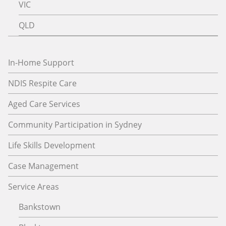
VIC
QLD
In-Home Support
NDIS Respite Care
Aged Care Services
Community Participation in Sydney
Life Skills Development
Case Management
Service Areas
Bankstown