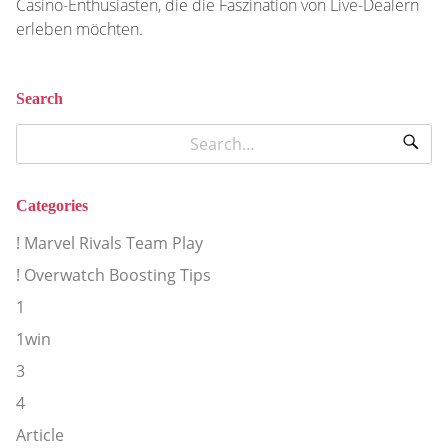
Casino-Enthusiasten, die die Faszination von Live-Dealern
erleben möchten.
Search
Categories
! Marvel Rivals Team Play
! Overwatch Boosting Tips
1
1win
3
4
Article