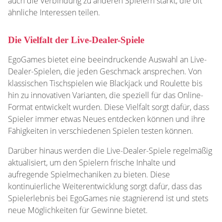
auch die Verbindung zu anderen Spielern stärkt, die oft
ähnliche Interessen teilen.
Die Vielfalt der Live-Dealer-Spiele
EgoGames bietet eine beeindruckende Auswahl an Live-
Dealer-Spielen, die jeden Geschmack ansprechen. Von
klassischen Tischspielen wie Blackjack und Roulette bis
hin zu innovativen Varianten, die speziell für das Online-
Format entwickelt wurden. Diese Vielfalt sorgt dafür, dass
Spieler immer etwas Neues entdecken können und ihre
Fähigkeiten in verschiedenen Spielen testen können.
Darüber hinaus werden die Live-Dealer-Spiele regelmäßig
aktualisiert, um den Spielern frische Inhalte und
aufregende Spielmechaniken zu bieten. Diese
kontinuierliche Weiterentwicklung sorgt dafür, dass das
Spielerlebnis bei EgoGames nie stagnierend ist und stets
neue Möglichkeiten für Gewinne bietet.