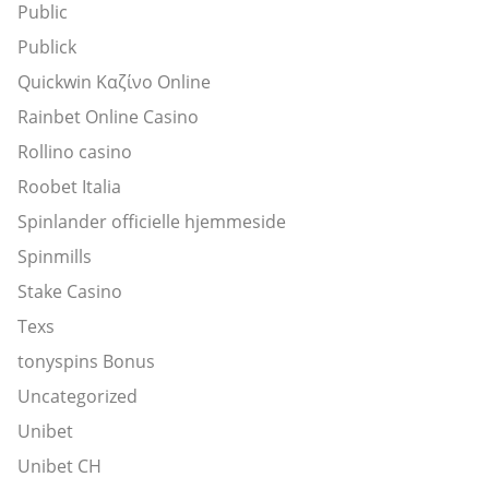
Public
Publick
Quickwin Καζίνο Online
Rainbet Online Casino
Rollino casino
Roobet Italia
Spinlander officielle hjemmeside
Spinmills
Stake Casino
Texs
tonyspins Bonus
Uncategorized
Unibet
Unibet CH