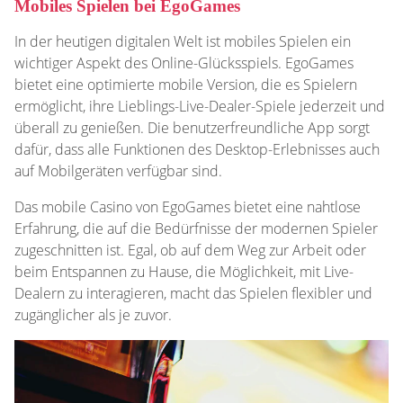
Mobiles Spielen bei EgoGames
In der heutigen digitalen Welt ist mobiles Spielen ein
wichtiger Aspekt des Online-Glücksspiels. EgoGames
bietet eine optimierte mobile Version, die es Spielern
ermöglicht, ihre Lieblings-Live-Dealer-Spiele jederzeit und
überall zu genießen. Die benutzerfreundliche App sorgt
dafür, dass alle Funktionen des Desktop-Erlebnisses auch
auf Mobilgeräten verfügbar sind.
Das mobile Casino von EgoGames bietet eine nahtlose
Erfahrung, die auf die Bedürfnisse der modernen Spieler
zugeschnitten ist. Egal, ob auf dem Weg zur Arbeit oder
beim Entspannen zu Hause, die Möglichkeit, mit Live-
Dealern zu interagieren, macht das Spielen flexibler und
zugänglicher als je zuvor.