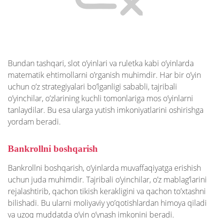
Bundan tashqari, slot o’yinlari va ruletka kabi o’yinlarda
matematik ehtimollarni o’rganish muhimdir. Har bir o’yin
uchun o’z strategiyalari bo’lganligi sababli, tajribali
o’yinchilar, o’zlarining kuchli tomonlariga mos o’yinlarni
tanlaydilar. Bu esa ularga yutish imkoniyatlarini oshirishga
yordam beradi.
Bankrollni boshqarish
Bankrollni boshqarish, o’yinlarda muvaffaqiyatga erishish
uchun juda muhimdir. Tajribali o’yinchilar, o’z mablag’larini
rejalashtirib, qachon tikish kerakligini va qachon to’xtashni
bilishadi. Bu ularni moliyaviy yo’qotishlardan himoya qiladi
va uzoq muddatda o’yin o’ynash imkonini beradi.