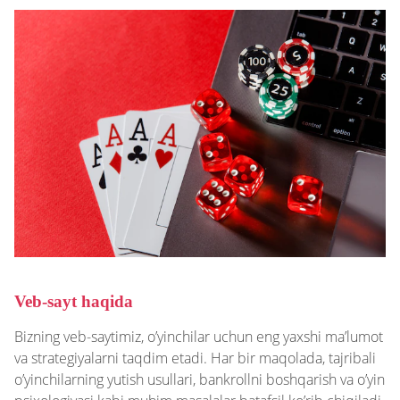
Veb-sayt haqida
Bizning veb-saytimiz, o’yinchilar uchun eng yaxshi ma’lumot
va strategiyalarni taqdim etadi. Har bir maqolada, tajribali
o’yinchilarning yutish usullari, bankrollni boshqarish va o’yin