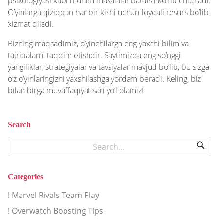
psixologiyasi kabi muhim masalalar batafsil ko’rib chiqiladi.
O’yinlarga qiziqqan har bir kishi uchun foydali resurs bo’lib
xizmat qiladi.
Bizning maqsadimiz, o’yinchilarga eng yaxshi bilim va
tajribalarni taqdim etishdir. Saytimizda eng so’nggi
yangiliklar, strategiyalar va tavsiyalar mavjud bo’lib, bu sizga
o’z o’yinlaringizni yaxshilashga yordam beradi. Keling, biz
bilan birga muvaffaqiyat sari yo’l olamiz!
Search
Categories
! Marvel Rivals Team Play
! Overwatch Boosting Tips