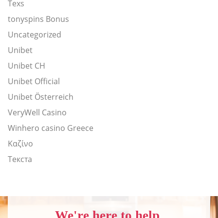
Texs
tonyspins Bonus
Uncategorized
Unibet
Unibet CH
Unibet Official
Unibet Österreich
VeryWell Casino
Winhero casino Greece
Καζίνο
Текста
We're here to help.