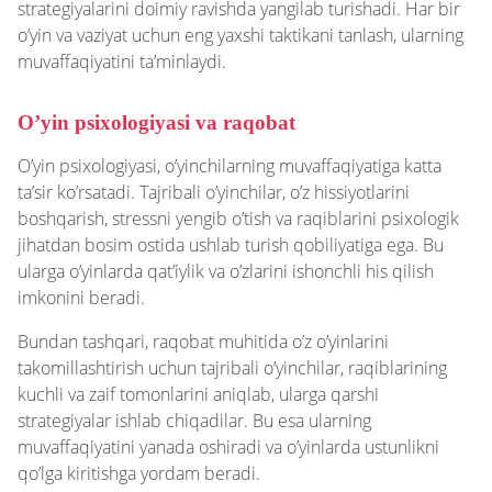
strategiyalarini doimiy ravishda yangilab turishadi. Har bir
o’yin va vaziyat uchun eng yaxshi taktikani tanlash, ularning
muvaffaqiyatini ta’minlaydi.
O’yin psixologiyasi va raqobat
O’yin psixologiyasi, o’yinchilarning muvaffaqiyatiga katta
ta’sir ko’rsatadi. Tajribali o’yinchilar, o’z hissiyotlarini
boshqarish, stressni yengib o’tish va raqiblarini psixologik
jihatdan bosim ostida ushlab turish qobiliyatiga ega. Bu
ularga o’yinlarda qat’iylik va o’zlarini ishonchli his qilish
imkonini beradi.
Bundan tashqari, raqobat muhitida o’z o’yinlarini
takomillashtirish uchun tajribali o’yinchilar, raqiblarining
kuchli va zaif tomonlarini aniqlab, ularga qarshi
strategiyalar ishlab chiqadilar. Bu esa ularning
muvaffaqiyatini yanada oshiradi va o’yinlarda ustunlikni
qo’lga kiritishga yordam beradi.