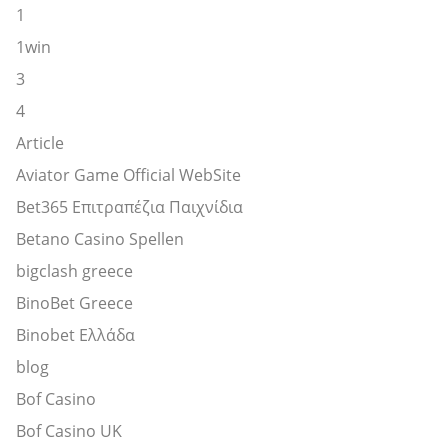
1
1win
3
4
Article
Aviator Game Official WebSite
Bet365 Επιτραπέζια Παιχνίδια
Betano Casino Spellen
bigclash greece
BinoBet Greece
Binobet Ελλάδα
blog
Bof Casino
Bof Casino UK