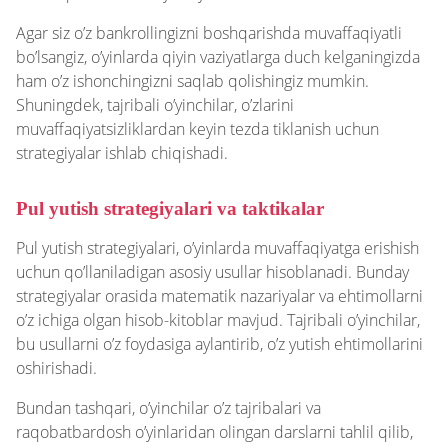
Agar siz o’z bankrollingizni boshqarishda muvaffaqiyatli
bo’lsangiz, o’yinlarda qiyin vaziyatlarga duch kelganingizda
ham o’z ishonchingizni saqlab qolishingiz mumkin.
Shuningdek, tajribali o’yinchilar, o’zlarini
muvaffaqiyatsizliklardan keyin tezda tiklanish uchun
strategiyalar ishlab chiqishadi.
Pul yutish strategiyalari va taktikalar
Pul yutish strategiyalari, o’yinlarda muvaffaqiyatga erishish
uchun qo’llaniladigan asosiy usullar hisoblanadi. Bunday
strategiyalar orasida matematik nazariyalar va ehtimollarni
o’z ichiga olgan hisob-kitoblar mavjud. Tajribali o’yinchilar,
bu usullarni o’z foydasiga aylantirib, o’z yutish ehtimollarini
oshirishadi.
Bundan tashqari, o’yinchilar o’z tajribalari va
raqobatbardosh o’yinlaridan olingan darslarni tahlil qilib,