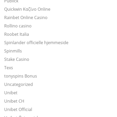
Publick
Quickwin Καζίνο Online
Rainbet Online Casino
Rollino casino
Roobet Italia
Spinlander officielle hjemmeside
Spinmills
Stake Casino
Texs
tonyspins Bonus
Uncategorized
Unibet
Unibet CH
Unibet Official