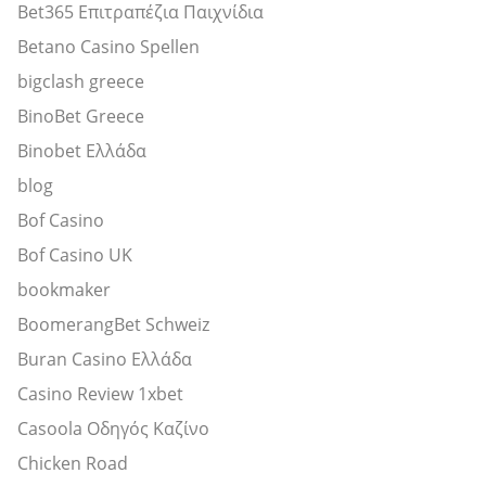
Bet365 Επιτραπέζια Παιχνίδια
Betano Casino Spellen
bigclash greece
BinoBet Greece
Binobet Ελλάδα
blog
Bof Casino
Bof Casino UK
bookmaker
BoomerangBet Schweiz
Buran Casino Ελλάδα
Casino Review 1xbet
Casoola Οδηγός Καζίνο
Chicken Road