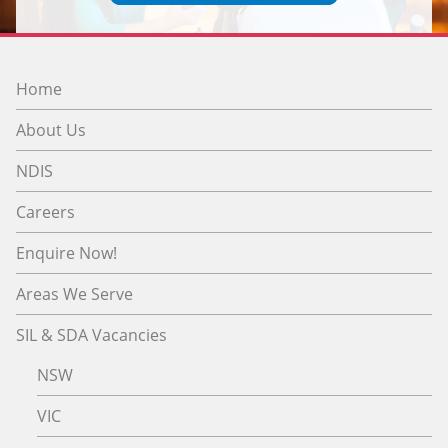
Home
About Us
NDIS
Careers
Enquire Now!
Areas We Serve
SIL & SDA Vacancies
NSW
VIC