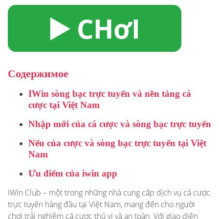
▶️ CHơI
Содержимое
IWin sòng bạc trực tuyến và nền tảng cá
cược tại Việt Nam
Nhập mới của cá cược và sòng bạc trực tuyến
Nếu của cược và sòng bạc trực tuyến tại Việt
Nam
Ưu điểm của iwin app
IWin Club – một trong những nhà cung cấp dịch vụ cá cược
trực tuyến hàng đầu tại Việt Nam, mang đến cho người
chơi trải nghiệm cá cược thú vị và an toàn. Với giao diện