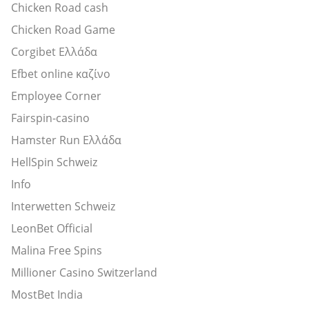
Chicken Road cash
Chicken Road Game
Corgibet Ελλάδα
Efbet online καζίνο
Employee Corner
Fairspin-casino
Hamster Run Ελλάδα
HellSpin Schweiz
Info
Interwetten Schweiz
LeonBet Official
Malina Free Spins
Millioner Casino Switzerland
MostBet India