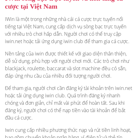
cược tại Việt Nam
IWin là một trong những nhà cái cá cược trực tuyến nổi
tiếng tại Việt Nam, cung cấp dịch vụ sòng bạc trực tuyến
với nhiều trò chơi hấp dẫn. Người chơi có thể truy cập
iwin.net hoặc tải ứng dụng iwin club để tham gia cá cược.
Nền tảng của iwin được thiết kế với giao diện thân thiện,
dễ sử dụng, phù hợp với người chơi mới. Các trò chơi như
blackjack, roulette, baccarat và slot machine đều có sẵn,
đáp ứng nhu cầu của nhiều đối tượng người chơi.
Để tham gia, người chơi cần đăng ký tài khoản trên iwin.net
hoặc tải ứng dụng iwin club. Quá trình đăng ký nhanh
chóng và đơn giản, chỉ mất vài phút để hoàn tất. Sau khi
đăng ký, người chơi có thể nạp tiền vào tài khoản để bắt
đầu cá cược.
Iwin cung cấp nhiều phương thức nạp và rút tiền linh hoạt,
bao gồm chuyển khoản ngân hàng, ví điện tử và thẻ tín