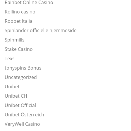
Rainbet Online Casino
Rollino casino
Roobet Italia
Spinlander officielle hjemmeside
Spinmills
Stake Casino
Texs
tonyspins Bonus
Uncategorized
Unibet
Unibet CH
Unibet Official
Unibet Österreich
VeryWell Casino