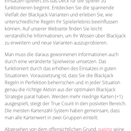
Einsätzen spielen, bis das Deck für die Spieler zu
funktionieren beginnt. Entdecken Sie die spannende
Vielfalt der Blackjack-Varianten und erleben Sie, wie
unterschiedliche Regeln Ihr Spielerlebnis beeinflussen
können. Auf unserer Webseite finden Sie leicht
verständliche Informationen, um Ihr Wissen über Blackjack
zu erweitern und neue Varianten auszuprobieren.
Man muss die daraus gewonnenen Informationen auch
durch eine veränderte Spielweise umsetzen. Das
funktioniert durch das erhöhen des Einsatzes in guten
Situationen. Voraussetzung ist, dass Sie die Blackjack
Regeln in Perfektion beherrschen und in jeder Situation
genau die richtige Aktion aus der optimalen Blackjack
Strategie parat haben. Werden mehr niedrige Karten (+1)
ausgespielt, steigt der True Count in den posiviten Bereich.
Die meisten Kartenzähl-System haben gemeinsam, dass
man alle Kartenwert in zwei Gruppen einteilt.
Abgesehen von dem offensichtlichen Grund,
pasino
seine