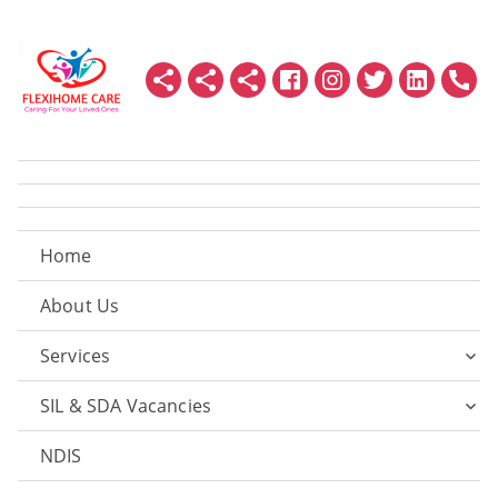
Home
About Us
Services
SIL & SDA Vacancies
NDIS