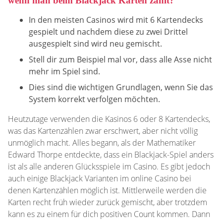
wenn man beim Blackjack Karten zählt?
In den meisten Casinos wird mit 6 Kartendecks
gespielt und nachdem diese zu zwei Drittel
ausgespielt sind wird neu gemischt.
Stell dir zum Beispiel mal vor, dass alle Asse nicht
mehr im Spiel sind.
Dies sind die wichtigen Grundlagen, wenn Sie das
System korrekt verfolgen möchten.
Heutzutage verwenden die Kasinos 6 oder 8 Kartendecks,
was das Kartenzählen zwar erschwert, aber nicht völlig
unmöglich macht. Alles begann, als der Mathematiker
Edward Thorpe entdeckte, dass ein Blackjack-Spiel anders
ist als alle anderen Glücksspiele im Casino. Es gibt jedoch
auch einige Blackjack Varianten im online Casino bei
denen Kartenzählen möglich ist. Mittlerweile werden die
Karten recht früh wieder zurück gemischt, aber trotzdem
kann es zu einem für dich positiven Count kommen. Dann