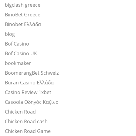
bigclash greece
BinoBet Greece
Binobet Ελλάδα
blog
Bof Casino
Bof Casino UK
bookmaker
BoomerangBet Schweiz
Buran Casino Ελλάδα
Casino Review 1xbet
Casoola Οδηγός Καζίνο
Chicken Road
Chicken Road cash
Chicken Road Game