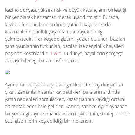
Kazino dünyası, yüksek risk ve büyük kazançların birleştiği
bir yer olarak her zaman merak uyandırmıştır. Burada,
kaybedilen paraların ardında yatan hikayeler kadar
kazananların parıltılı yaşamları da büyük bir ilgi
çekmektedir. Her köşede gizemli yüzler bulunur; bazıları
şans oyunlarının tutkunları, bazıları ise zenginlik hayalleri
peşinde koşanlardır.
1 win
Bu dünya, hayallerin gerçeğe
dönüşebileceği bir atmosfer sunar.
Ayrıca, bu dünyada kayıp zenginlikler de sıkça karşımıza
çıkar. Zamanla, insanlar kaybettikleri paraların ardında
yatan nedenleri sorgularken, kazançlarının kaydığı ortamı
da merak eder hale gelirler. Kazino, sadece oyun oynanan
bir yer değil, aynı zamanda insan ilişkilerinin, stratejilerin ve
bazı gizemlerin keşfedildiği bir mekandır.