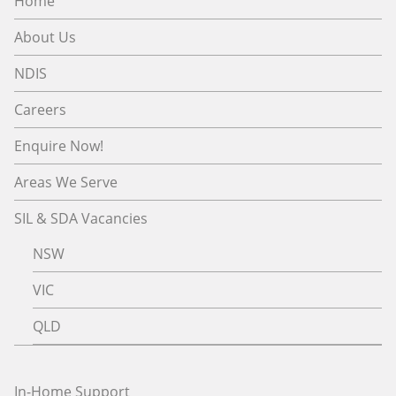
Home
About Us
NDIS
Careers
Enquire Now!
Areas We Serve
SIL & SDA Vacancies
NSW
VIC
QLD
In-Home Support