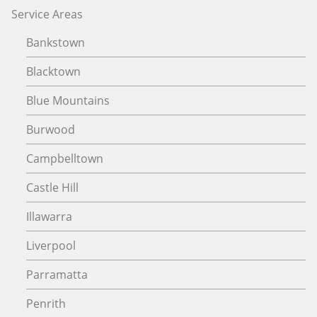
Service Areas
Bankstown
Blacktown
Blue Mountains
Burwood
Campbelltown
Castle Hill
Illawarra
Liverpool
Parramatta
Penrith