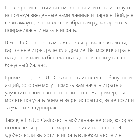
После регистрации вы сможете войти в свой аккаунт,
используя введенные вами данные и пароль. Войдя в
свой аккаунт, вы сможете выбрать игру, которая вам
понравилась, и начать играть.
В Pin Up Casino есть множество игр, включая слоты,
карточные игры, рулетку и другие. Вы можете играть
на деньги или на бесплатные деньги, если у вас есть
бонусный баланс.
Кроме того, в Pin Up Casino есть множество бонусов и
акций, которые могут помочь вам начать играть и
улучшить свои шансы на выигрыш. Например, вы
можете получать бонусы за регистрацию, за депозит и
за участие в турнирах.
Также, в Pin Up Casino есть мобильная версия, которая
позволяет играть на смартфоне или планшете. Это
удобно, если вы хотите играть в любом месте и в