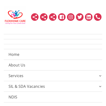
Home
About Us
Services
SIL & SDA Vacancies
NDIS