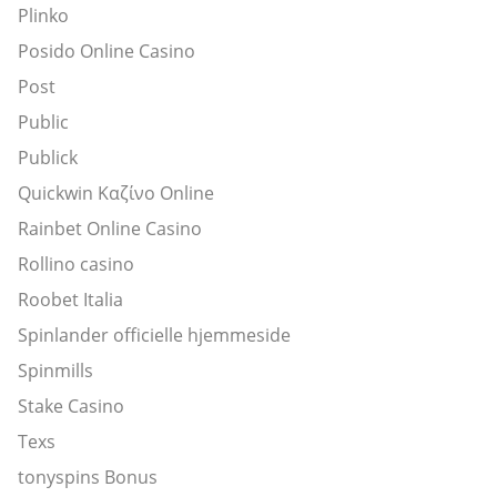
Plinko
Posido Online Casino
Post
Public
Publick
Quickwin Καζίνο Online
Rainbet Online Casino
Rollino casino
Roobet Italia
Spinlander officielle hjemmeside
Spinmills
Stake Casino
Texs
tonyspins Bonus