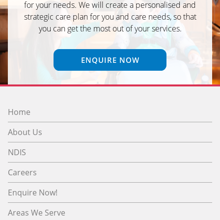
for your needs. We will create a personalised and
strategic care plan for you and care needs, so that
you can get the most out of your services.
ENQUIRE NOW
Home
About Us
NDIS
Careers
Enquire Now!
Areas We Serve