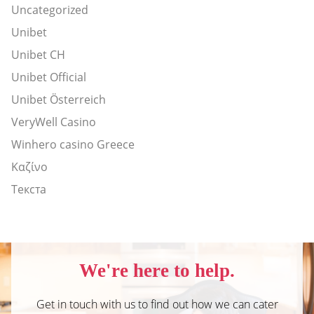
Uncategorized
Unibet
Unibet CH
Unibet Official
Unibet Österreich
VeryWell Casino
Winhero casino Greece
Καζίνο
Текста
We're here to help.
Get in touch with us to find out how we can cater