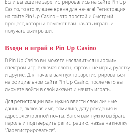
Если вы еще не зарегистрировались на сайте Pin Up
Casino, то это лучшее время для начала! Регистрация
на сайте Pin Up Casino – это простой и быстрый
процесс, который поможет вам начать играть и
получать выигрыши.
Входи и играй в Pin Up Casino
В Pin Up Casino вы можете насладиться широким
спектром игр, включая слоты, карточные игры, рулетку
и другие. Для начала вам нужно зарегистрироваться
на официальном сайте Pin Up Casino, после чего вы
сможете войти в свой аккаунт и начать играть.
Для регистрации вам нужно ввести свои личные
данные, включая имя, фамилию, дату рождения и
адрес электронной почты. Затем вам нужно выбрать
пароль и подтвердить регистрацию, нажав на кнопку
“Зарегистрироваться”.