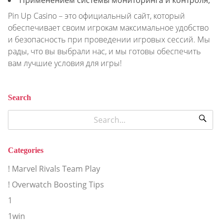
Pin Up Casino – это официальный сайт, который
обеспечивает своим игрокам максимальное удобство
и безопасность при проведении игровых сессий. Мы
рады, что вы выбрали нас, и мы готовы обеспечить
вам лучшие условия для игры!
Search
Categories
! Marvel Rivals Team Play
! Overwatch Boosting Tips
1
1win