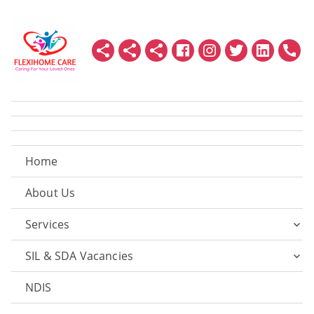
Home
About Us
Services
SIL & SDA Vacancies
NDIS