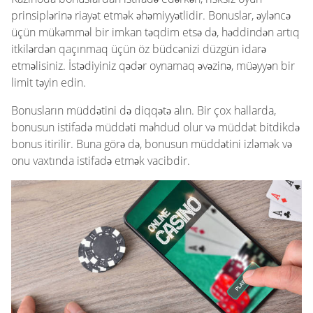
prinsiplərinə riayət etmək əhəmiyyətlidir. Bonuslar, əyləncə
üçün mükəmməl bir imkan təqdim etsə də, həddindən artıq
itkilərdən qaçınmaq üçün öz büdcənizi düzgün idarə
etməlisiniz. İstədiyiniz qədər oynamaq əvəzinə, müəyyən bir
limit təyin edin.
Bonusların müddətini də diqqətə alın. Bir çox hallarda,
bonusun istifadə müddəti məhdud olur və müddət bitdikdə
bonus itirilir. Buna görə də, bonusun müddətini izləmək və
onu vaxtında istifadə etmək vacibdir.