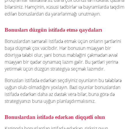
bilərsiniz. Həmçinin, xüsusi tədbirlər və bayramlarda təqdim
edilən bonuslardan da yararlanmağı unutmayın.
Bonusları düzgün istifadə etmə qaydaları
Bonuslardan səmərəli istifadə etmək üçün onların şərtlərini
başa düşmək çox vacibdir. Hər bonusun müəyyən bir
dövriyyə tələbi olur, yəni bonus məbləğini çəkmədən əvvəl
müəyyən bir qədər oynamaq lazım gəlir. Bu şərtləri yerinə
yetirmək üçün düzgün strategiya seçmək lazımdır.
Bonusları istifadə edərkən seçdiyiniz oyunların bu tələblərə
uyğun olub-olmadığını yoxlayın. Bəzi oyunlar bonuslardan
istifadə edərkən daha az dəstək verə bilər, buna görə də
strategiyanızı buna uyğun planlaşdırmalısınız.
Bonuslardan istifadə edərkən diqqətli olun
Kazinoda bonuslardan istifadə edərkən, risksiz oyun