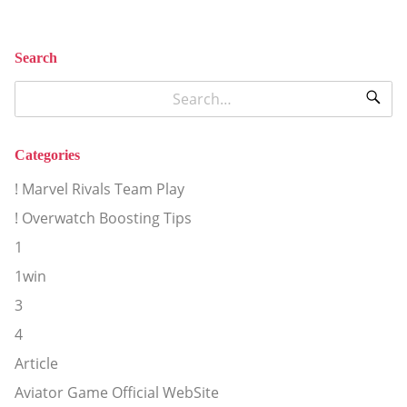
Search
Categories
! Marvel Rivals Team Play
! Overwatch Boosting Tips
1
1win
3
4
Article
Aviator Game Official WebSite