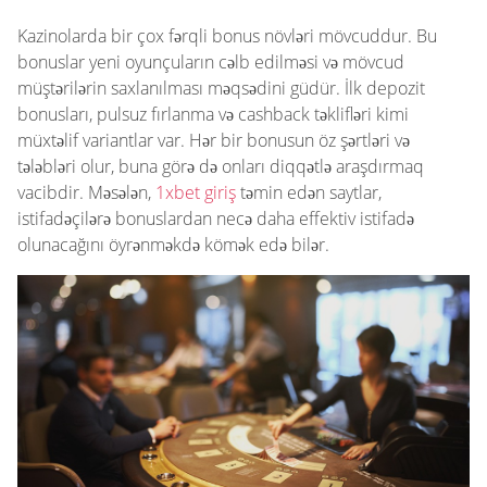
Kazinolarda bir çox fərqli bonus növləri mövcuddur. Bu
bonuslar yeni oyunçuların cəlb edilməsi və mövcud
müştərilərin saxlanılması məqsədini güdür. İlk depozit
bonusları, pulsuz fırlanma və cashback təklifləri kimi
müxtəlif variantlar var. Hər bir bonusun öz şərtləri və
tələbləri olur, buna görə də onları diqqətlə araşdırmaq
vacibdir. Məsələn,
1xbet giriş
təmin edən saytlar,
istifadəçilərə bonuslardan necə daha effektiv istifadə
olunacağını öyrənməkdə kömək edə bilər.