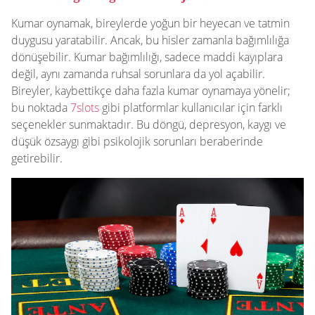
Kumar oynamak, bireylerde yoğun bir heyecan ve tatmin
duygusu yaratabilir. Ancak, bu hisler zamanla bağımlılığa
dönüşebilir. Kumar bağımlılığı, sadece maddi kayıplara
değil, aynı zamanda ruhsal sorunlara da yol açabilir.
Bireyler, kaybettikçe daha fazla kumar oynamaya yönelir;
bu noktada
7slots
gibi platformlar kullanıcılar için farklı
seçenekler sunmaktadır. Bu döngü, depresyon, kaygı ve
düşük özsaygı gibi psikolojik sorunları beraberinde
getirebilir.