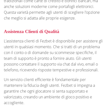
tradizionali come carte di credito e bonifici bancari, ma
anche soluzioni moderne come portafogli elettronici.
Questa varietà permette agli utenti di scegliere l’opzione
che meglio si adatta alle proprie esigenze.
Assistenza Clienti di Qualità
L’assistenza clienti di Fezbet è disponibile per assistere gli
utenti in qualsiasi momento. Che si tratti di un problema
con il conto o di domande su scommesse specifiche, il
team di supporto è pronto a fornire aiuto. Gli utenti
possono contattare il supporto via chat dal vivo, email o
telefono, ricevendo risposte tempestive e professionali.
Un servizio clienti efficiente è fondamentale per
mantenere la fiducia degli utenti. Fezbet si impegna a
garantire che ogni giocatore si senta supportato e
valorizzato, creando un ambiente di gioco positivo e
accogliente.