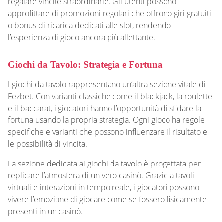
regalare vincite straordinarie. Gli utenti possono
approfittare di promozioni regolari che offrono giri gratuiti
o bonus di ricarica dedicati alle slot, rendendo
l’esperienza di gioco ancora più allettante.
Giochi da Tavolo: Strategia e Fortuna
I giochi da tavolo rappresentano un’altra sezione vitale di
Fezbet. Con varianti classiche come il blackjack, la roulette
e il baccarat, i giocatori hanno l’opportunità di sfidare la
fortuna usando la propria strategia. Ogni gioco ha regole
specifiche e varianti che possono influenzare il risultato e
le possibilità di vincita.
La sezione dedicata ai giochi da tavolo è progettata per
replicare l’atmosfera di un vero casinò. Grazie a tavoli
virtuali e interazioni in tempo reale, i giocatori possono
vivere l’emozione di giocare come se fossero fisicamente
presenti in un casinò.