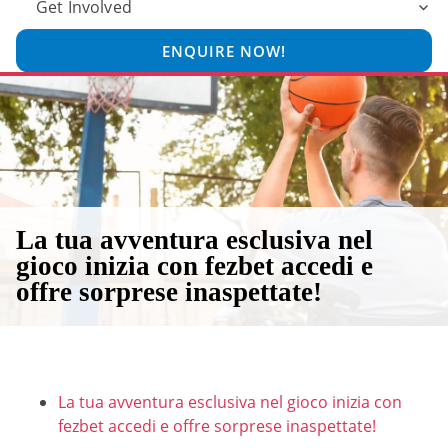
Get Involved
ENQUIRE NOW!
La tua avventura esclusiva nel
gioco inizia con fezbet accedi e
offre sorprese inaspettate!
La tua avventura esclusiva nel gioco inizia con
fezbet accedi e offre sorprese inaspettate!