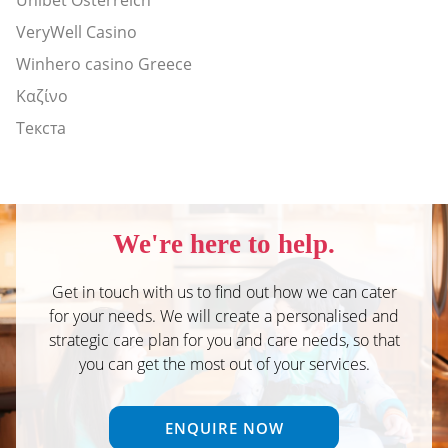
VeryWell Casino
Winhero casino Greece
Καζίνο
Текста
We're here to help.
Get in touch with us to find out how we can cater
for your needs. We will create a personalised and
strategic care plan for you and care needs, so that
you can get the most out of your services.
ENQUIRE NOW