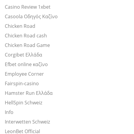
Casino Review 1xbet
Casoola Οδηγός Καζίνο
Chicken Road
Chicken Road cash
Chicken Road Game
Corgibet Ελλάδα
Efbet online καζίνο
Employee Corner
Fairspin-casino
Hamster Run Ελλάδα
HellSpin Schweiz
Info
Interwetten Schweiz
LeonBet Official