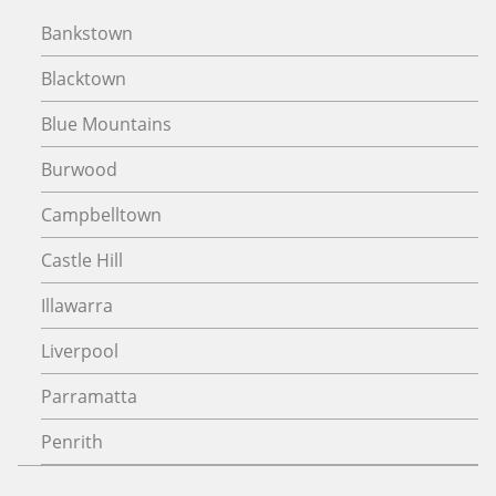
Bankstown
Blacktown
Blue Mountains
Burwood
Campbelltown
Castle Hill
Illawarra
Liverpool
Parramatta
Penrith