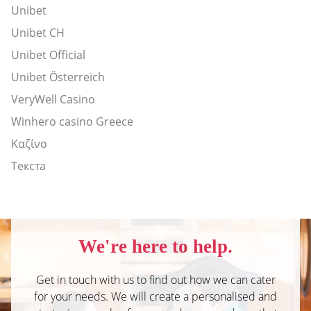
Unibet
Unibet CH
Unibet Official
Unibet Österreich
VeryWell Casino
Winhero casino Greece
Καζίνο
Текста
We're here to help.
Get in touch with us to find out how we can cater
for your needs. We will create a personalised and