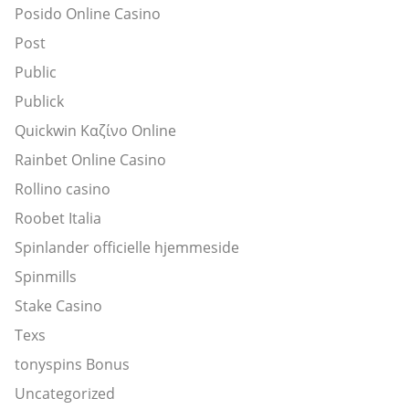
Posido Online Casino
Post
Public
Publick
Quickwin Καζίνο Online
Rainbet Online Casino
Rollino casino
Roobet Italia
Spinlander officielle hjemmeside
Spinmills
Stake Casino
Texs
tonyspins Bonus
Uncategorized