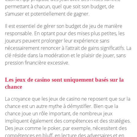
permettant à chacun, quel que soit son budget, de
s’amuser et potentiellement de gagner.
Il est essentiel de gérer son budget de jeu de manière
responsable. En optant pour des mises plus petites, les
joueurs peuvent prolonger leur expérience sans
nécessairement renoncer à l’attrait de gains significatifs. La
clé réside dans la modération et le plaisir de jouer, sans
pression financière excessive.
Les jeux de casino sont uniquement basés sur la
chance
La croyance que les jeux de casino ne reposent que sur la
chance est un autre mythe à démystifier. Bien que la
chance joue un rôle important, de nombreux jeux
impliquent également des compétences et des stratégies.
Des jeux comme le poker, par exemple, nécessitent des
compétences en bluff, en lecture des adversaires et en