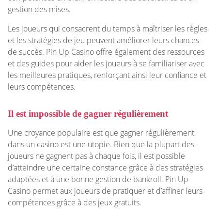
gestion des mises.
Les joueurs qui consacrent du temps à maîtriser les règles
et les stratégies de jeu peuvent améliorer leurs chances
de succès. Pin Up Casino offre également des ressources
et des guides pour aider les joueurs à se familiariser avec
les meilleures pratiques, renforçant ainsi leur confiance et
leurs compétences.
Il est impossible de gagner régulièrement
Une croyance populaire est que gagner régulièrement
dans un casino est une utopie. Bien que la plupart des
joueurs ne gagnent pas à chaque fois, il est possible
d’atteindre une certaine constance grâce à des stratégies
adaptées et à une bonne gestion de bankroll. Pin Up
Casino permet aux joueurs de pratiquer et d’affiner leurs
compétences grâce à des jeux gratuits.