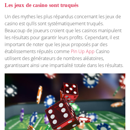
Les jeux de casino sont truqués
Un des mythes les plus répandus concernant les jeux de
casino est qu’ils sont systématiquement truqués.
Beaucoup de joueurs croient que les casinos manipulent
les résultats pour garantir leurs profits. Cependant, il est
important de noter que les jeux proposés par des
établissements réputés comme
Pin Up App
Casino
utilisent des générateurs de nombres aléatoires,
garantissant ainsi une impartialité totale dans les résultats.