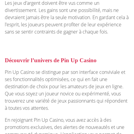
Les jeux d’argent doivent être vus comme un
divertissement. Les gains sont une possibilité, mais ne
devraient jamais être la seule motivation. En gardant cela à
l’esprit, les joueurs peuvent profiter de leur expérience
sans se sentir contraints de gagner à chaque fois.
Découvrir l’univers de Pin Up Casino
Pin Up Casino se distingue par son interface conviviale et
ses fonctionnalités optimisées, ce qui en fait une
destination de choix pour les amateurs de jeux en ligne.
Que vous soyez un joueur novice ou expérimenté, vous
trouverez une variété de jeux passionnants qui répondent
à toutes vos attentes.
En rejoignant Pin Up Casino, vous avez accès à des
promotions exclusives, des alertes de nouveautés et une