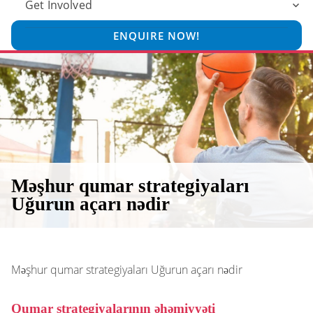
Get Involved
ENQUIRE NOW!
Məşhur qumar strategiyaları
Uğurun açarı nədir
Məşhur qumar strategiyaları Uğurun açarı nədir
Qumar strategiyalarının əhəmiyyəti