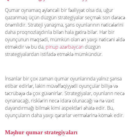
Qumar oynamaq əyləncəli bir fəaliyyət olsa da, uğur
qazanmaq üçün düzgün strategiyalar seçmək son dərəcə
önəmlidir. Strateji yanaşma, şans oyunlarının nəticələrini
daha proqnozlaşdırıla bilən hala gətirə bilər. Hər bir
oyunçunun məqsədi, mümkün olan ən yaxşı nəticəni əldə
etməkdir və bu da,
pinup azərbaycan
düzgün
strategiyalardan istifadə etməklə mümkündür.
İnsanlar bir çox zaman qumar oyunlarında yalnız şansa
etibar edirlər, lakin müvəffəqiyyətli oyunçular biliyə və
təcrübəyə də çox güvənirlər. Strategiyalar, oyunların necə
oynanacağı, risklərin necə idarə olunacağı və nə vaxt
dayandırmağı bilmək kimi aspektləri əhatə edir. Bu,
oyunçuların daha yaxşı qərarlar vermələrinə kömək edir.
Məşhur qumar strategiyaları