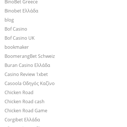
BinoBet Greece
Binobet Ελλάδα
blog
Bof Casino
Bof Casino UK
bookmaker
BoomerangBet Schweiz
Buran Casino Ελλάδα
Casino Review 1xbet
Casoola Οδηγός Καζίνο
Chicken Road
Chicken Road cash
Chicken Road Game
Corgibet Ελλάδα