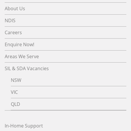
About Us
NDIS
Careers
Enquire Now!
Areas We Serve
SIL & SDA Vacancies
NSW
VIC
QLD
In-Home Support