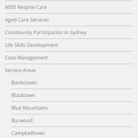
NDIS Respite Care
Aged Care Services
Community Participation in Sydney
Life Skills Development
Case Management
Service Areas
Bankstown
Blacktown
Blue Mountains
Burwood
Campbelltown