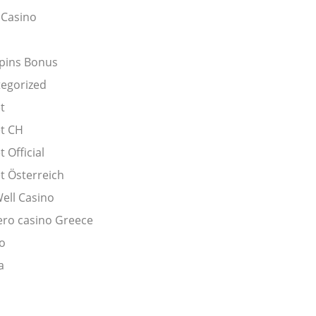
 Casino
pins Bonus
egorized
t
t CH
 Official
t Österreich
ell Casino
ro casino Greece
ο
а