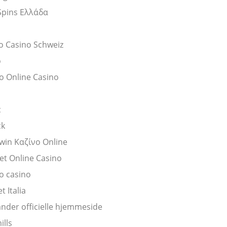
Spins Ελλάδα
c
o Casino Schweiz
o
o Online Casino
c
ck
win Καζίνο Online
et Online Casino
no casino
 Italia
ander officielle hjemmeside
ills