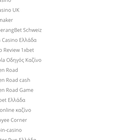
asino
asino UK
maker
erangBet Schweiz
 Casino Ελλάδα
o Review 1xbet
la Οδηγός Καζίνο
en Road
en Road cash
ken Road Game
bet Ελλάδα
 online καζίνο
yee Corner
pin-casino