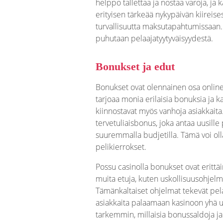
helppo tallettaa ja nostaa varoja, ja
erityisen tärkeää nykypäivän kiireise
turvallisuutta maksutapahtumissaan. 
puhutaan pelaajatyytyväisyydestä.
Bonukset ja edut
Bonukset ovat olennainen osa online-
tarjoaa monia erilaisia bonuksia ja k
kiinnostavat myös vanhoja asiakkaita
tervetuliaisbonus, joka antaa uusill
suuremmalla budjetilla. Tämä voi olla
pelikierrokset.
Possu casinolla bonukset ovat erittäi
muita etuja, kuten uskollisuusohjelmi
Tämänkaltaiset ohjelmat tekevät pel
asiakkaita palaamaan kasinoon yhä 
tarkemmin, millaisia bonussaldoja ja 