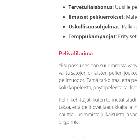
Tervetuliaisbonus
: Uusille p
Ilmaiset pelikierrokset
: Mahd
Uskollisuusohjelmat
: Palkint
Temppukampanjat
: Erityise
Pelivalikoima
Yksi possu casinon suurimmista vahvu
valita satojen erilaisten pelien jouk
pelimuodot. Tämä tarkoittaa, että pelu
kolikkopeleistä, pöytäpeleistä tai liv
Pelin kehittäjät, kuten tunnetut stud
takaa, että pelit ovat laadukkaita ja
nauttia uusimmista julkaisuista ja va
ongelmia.