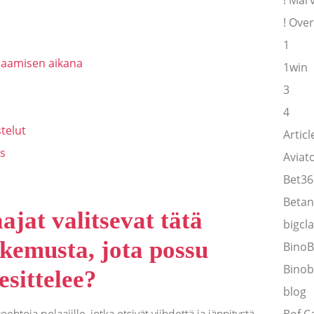
! Mar
! Ove
1
laamisen aikana
1win
3
4
telut
Articl
s
Aviat
Bet36
Betan
ajat valitsevat tätä
bigcl
okemusta, jota possu
BinoB
Binob
esittelee?
blog