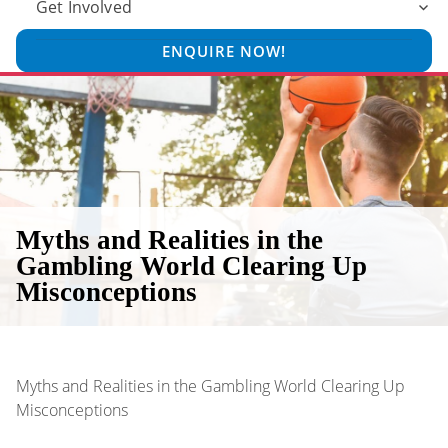
Get Involved
ENQUIRE NOW!
Myths and Realities in the
Gambling World Clearing Up
Misconceptions
Myths and Realities in the Gambling World Clearing Up
Misconceptions