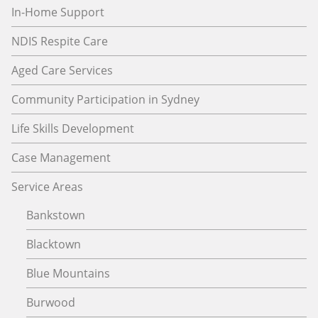
In-Home Support
NDIS Respite Care
Aged Care Services
Community Participation in Sydney
Life Skills Development
Case Management
Service Areas
Bankstown
Blacktown
Blue Mountains
Burwood