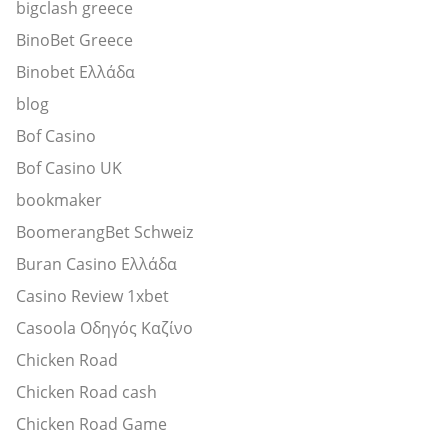
bigclash greece
BinoBet Greece
Binobet Ελλάδα
blog
Bof Casino
Bof Casino UK
bookmaker
BoomerangBet Schweiz
Buran Casino Ελλάδα
Casino Review 1xbet
Casoola Οδηγός Καζίνο
Chicken Road
Chicken Road cash
Chicken Road Game