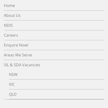
Home
About Us
NDIS
Careers
Enquire Now!
Areas We Serve
SIL & SDA Vacancies
NSW
VIC
QLD