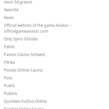
neon 54 greece
Neon54
News
Official website of the game Aviator –
officialgameaviator.com
Only Spins Ελλάδα
Pablic
Pasino Casino Schweiz
Plinko
Posido Online Casino
Post
Public
Publick
Quickwin Καζίνο Online