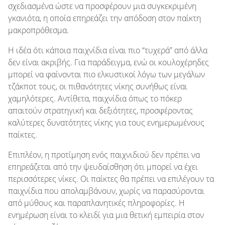
σχεδιασμένα ώστε να προσφέρουν μια συγκεκριμένη
γκανιότα, η οποία επηρεάζει την απόδοση στον παίκτη
μακροπρόθεσμα.
Η ιδέα ότι κάποια παιχνίδια είναι πιο “τυχερά” από άλλα
δεν είναι ακριβής. Για παράδειγμα, ενώ οι κουλοχέρηδες
μπορεί να φαίνονται πιο ελκυστικοί λόγω των μεγάλων
τζάκποτ τους, οι πιθανότητες νίκης συνήθως είναι
χαμηλότερες. Αντίθετα, παιχνίδια όπως το πόκερ
απαιτούν στρατηγική και δεξιότητες, προσφέροντας
καλύτερες δυνατότητες νίκης για τους ενημερωμένους
παίκτες.
Επιπλέον, η προτίμηση ενός παιχνιδιού δεν πρέπει να
επηρεάζεται από την ψευδαίσθηση ότι μπορεί να έχει
περισσότερες νίκες. Οι παίκτες θα πρέπει να επιλέγουν τα
παιχνίδια που απολαμβάνουν, χωρίς να παρασύρονται
από μύθους και παραπλανητικές πληροφορίες. Η
ενημέρωση είναι το κλειδί για μια θετική εμπειρία στον