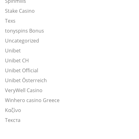
Spinmills
Stake Casino
Texs
tonyspins Bonus
Uncategorized
Unibet
Unibet CH
Unibet Official
Unibet Österreich
VeryWell Casino
Winhero casino Greece
Καζίνο
Текста