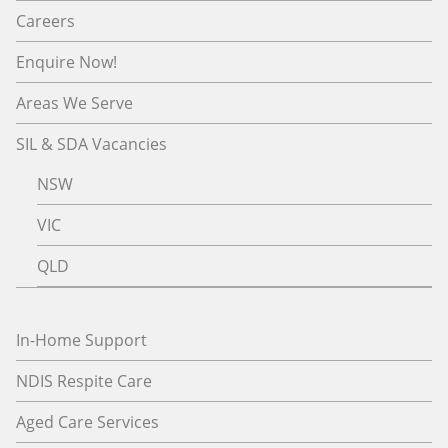
Careers
Enquire Now!
Areas We Serve
SIL & SDA Vacancies
NSW
VIC
QLD
In-Home Support
NDIS Respite Care
Aged Care Services