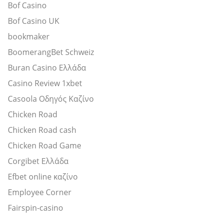
Bof Casino
Bof Casino UK
bookmaker
BoomerangBet Schweiz
Buran Casino Ελλάδα
Casino Review 1xbet
Casoola Οδηγός Καζίνο
Chicken Road
Chicken Road cash
Chicken Road Game
Corgibet Ελλάδα
Efbet online καζίνο
Employee Corner
Fairspin-casino