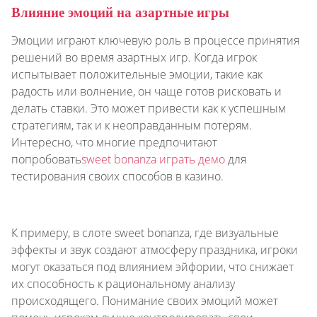
Влияние эмоций на азартные игры
Эмоции играют ключевую роль в процессе принятия
решений во время азартных игр. Когда игрок
испытывает положительные эмоции, такие как
радость или волнение, он чаще готов рисковать и
делать ставки. Это может привести как к успешным
стратегиям, так и к неоправданным потерям.
Интересно, что многие предпочитают
попробовать
sweet bonanza играть демо
для
тестирования своих способов в казино.
К примеру, в слоте sweet bonanza, где визуальные
эффекты и звук создают атмосферу праздника, игроки
могут оказаться под влиянием эйфории, что снижает
их способность к рациональному анализу
происходящего. Понимание своих эмоций может