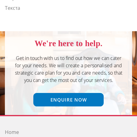
Текста
We're here to help.
Get in touch with us to find out how we can cater
for your needs. We will create a personalised and
strategic care plan for you and care needs, so that
you can get the most out of your services.
ENQUIRE NOW
Home