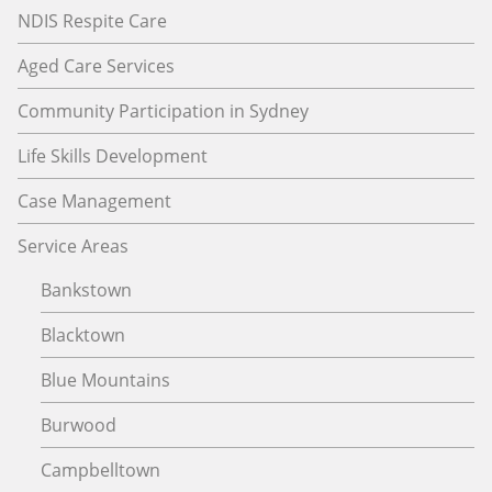
NDIS Respite Care
Aged Care Services
Community Participation in Sydney
Life Skills Development
Case Management
Service Areas
Bankstown
Blacktown
Blue Mountains
Burwood
Campbelltown