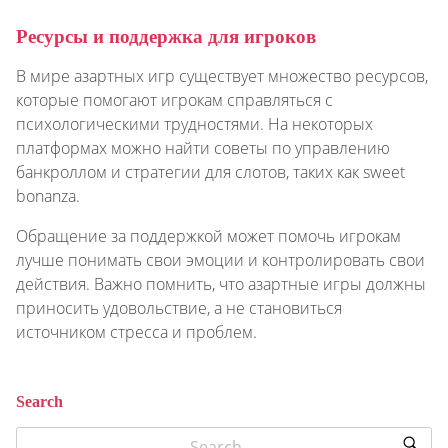
Ресурсы и поддержка для игроков
В мире азартных игр существует множество ресурсов,
которые помогают игрокам справляться с
психологическими трудностями. На некоторых
платформах можно найти советы по управлению
банкроллом и стратегии для слотов, таких как sweet
bonanza.
Обращение за поддержкой может помочь игрокам
лучше понимать свои эмоции и контролировать свои
действия. Важно помнить, что азартные игры должны
приносить удовольствие, а не становиться
источником стресса и проблем.
Search