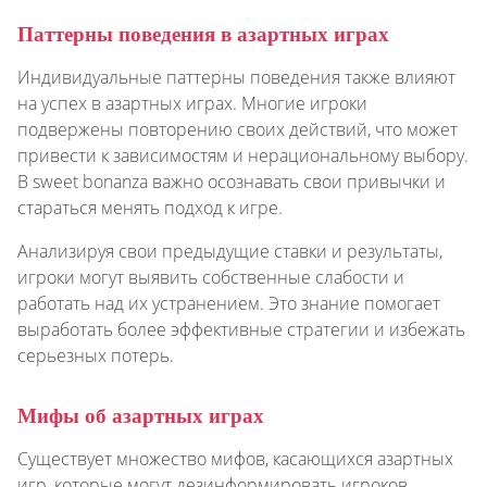
Паттерны поведения в азартных играх
Индивидуальные паттерны поведения также влияют
на успех в азартных играх. Многие игроки
подвержены повторению своих действий, что может
привести к зависимостям и нерациональному выбору.
В sweet bonanza важно осознавать свои привычки и
стараться менять подход к игре.
Анализируя свои предыдущие ставки и результаты,
игроки могут выявить собственные слабости и
работать над их устранением. Это знание помогает
выработать более эффективные стратегии и избежать
серьезных потерь.
Мифы об азартных играх
Существует множество мифов, касающихся азартных
игр, которые могут дезинформировать игроков.