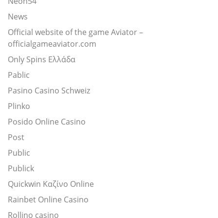
Neon54
News
Official website of the game Aviator –
officialgameaviator.com
Only Spins Ελλάδα
Pablic
Pasino Casino Schweiz
Plinko
Posido Online Casino
Post
Public
Publick
Quickwin Καζίνο Online
Rainbet Online Casino
Rollino casino