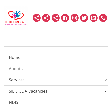
Home
About Us
Services
SIL & SDA Vacancies
NDIS