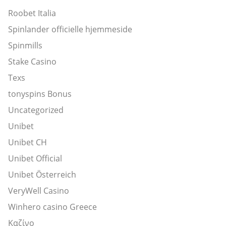
Roobet Italia
Spinlander officielle hjemmeside
Spinmills
Stake Casino
Texs
tonyspins Bonus
Uncategorized
Unibet
Unibet CH
Unibet Official
Unibet Österreich
VeryWell Casino
Winhero casino Greece
Καζίνο