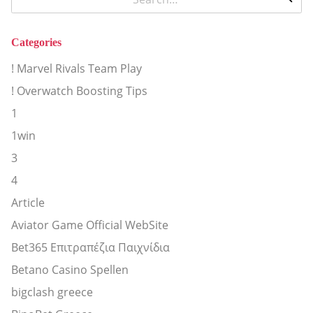
Categories
! Marvel Rivals Team Play
! Overwatch Boosting Tips
1
1win
3
4
Article
Aviator Game Official WebSite
Bet365 Επιτραπέζια Παιχνίδια
Betano Casino Spellen
bigclash greece