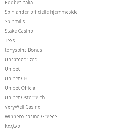
Roobet Italia
Spinlander officielle hjemmeside
Spinmills
Stake Casino
Texs
tonyspins Bonus
Uncategorized
Unibet
Unibet CH
Unibet Official
Unibet Österreich
VeryWell Casino
Winhero casino Greece
Καζίνο