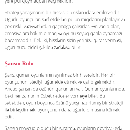
yerə pul qoymaqdan keçməklidir.
Strateji yanaşmanın bir hissəsi də riskin idarə edilməsidir.
Uğurlu oyunçular, sərf etdikləri pulun miqdarını planlayır və
çox riskli vəziyyətlərdən qaçmağa çalışırlar. Ən vacib olan,
emosiyalara hakim olmaq və oyunu soyuq qanla oynamağı
bacarmaqdır. Belə ki, hisslərin sizin yerinizə qərar verməsi,
uğurunuzu ciddi şəkildə zədələyə bilər.
Şansın Rolu
Şans, qumar oyunlarının ayrılmaz bir hissəsidir. Hər bir
oyunçunun istədiyi, uğur əldə etmək və qalib gəlməkdir.
Ancaq şansın da özünün qanunları var. Qumar oyunlarında,
bəxt hər zaman müsbət nəticələr verməyə bilər. Bu
səbəbdən, oyun boyunca özünü yaxşı hazırlamış bir strateji
ilə birləşdirmək, oyunçunun daha uğurlu olmasına kömək
edir.
Şansın mövcud olduğu bir şəraitdə, oyunların dövriyyə edə