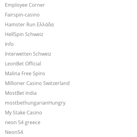
Employee Corner
Fairspin-casino
Hamster Run Ελλάδα
HellSpin Schweiz
Info
Interwetten Schweiz
LeonBet Official
Malina Free Spins
Millioner Casino Switzerland
MostBet India
mostbethungarianHungry
My Stake Casino
neon 54 greece
Neon54