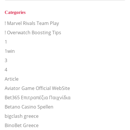
Categories
! Marvel Rivals Team Play
! Overwatch Boosting Tips
1
1win
3
4
Article
Aviator Game Official WebSite
Bet365 Επιτραπέζια Παιχνίδια
Betano Casino Spellen
bigclash greece
BinoBet Greece