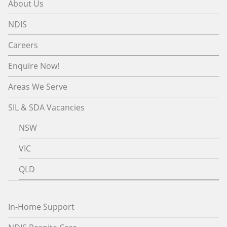
About Us
NDIS
Careers
Enquire Now!
Areas We Serve
SIL & SDA Vacancies
NSW
VIC
QLD
In-Home Support