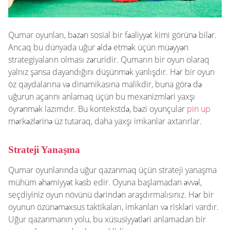
Qumar oyunları, bəzən sosial bir fəaliyyət kimi görünə bilər.
Ancaq bu dünyada uğur əldə etmək üçün müəyyən
strategiyaların olması zəruridir. Qumarın bir oyun olaraq
yalnız şansa dayandığını düşünmək yanlışdır. Hər bir oyun
öz qaydalarına və dinamikasına malikdir, buna görə də
uğurun açarını anlamaq üçün bu mexanizmləri yaxşı
öyrənmək lazımdır. Bu kontekstdə, bəzi oyunçular
pin up
mərkəzlərinə üz tutaraq, daha yaxşı imkanlar axtarırlar.
Strateji Yanaşma
Qumar oyunlarında uğur qazanmaq üçün strateji yanaşma
mühüm əhəmiyyət kəsb edir. Oyuna başlamadan əvvəl,
seçdiyiniz oyun növünü dərindən araşdırmalısınız. Hər bir
oyunun özünəməxsus taktikaları, imkanları və riskləri vardır.
Uğur qazanmanın yolu, bu xüsusiyyətləri anlamadan bir