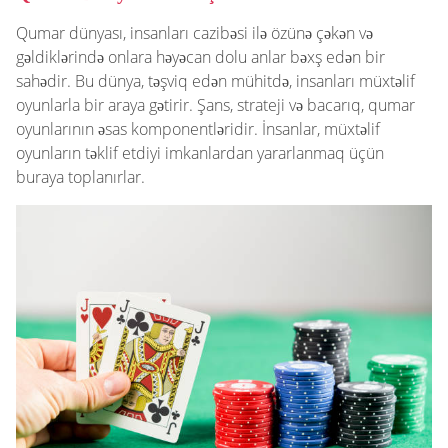
Qumar dünyası, insanları cazibəsi ilə özünə çəkən və
gəldiklərində onlara həyəcan dolu anlar bəxş edən bir
sahədir. Bu dünya, təşviq edən mühitdə, insanları müxtəlif
oyunlarla bir araya gətirir. Şans, strateji və bacarıq, qumar
oyunlarının əsas komponentləridir. İnsanlar, müxtəlif
oyunların təklif etdiyi imkanlardan yararlanmaq üçün
buraya toplanırlar.