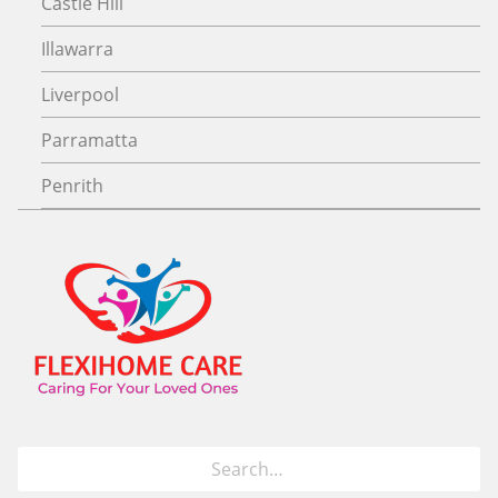
Castle Hill
Illawarra
Liverpool
Parramatta
Penrith