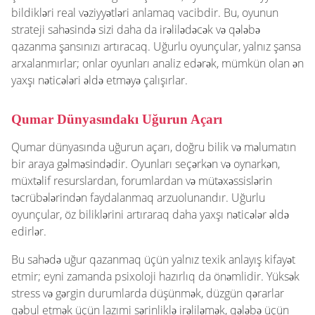
bildikləri real vəziyyətləri anlamaq vacibdir. Bu, oyunun
strateji sahəsində sizi daha da irəlilədəcək və qələbə
qazanma şansınızı artıracaq. Uğurlu oyunçular, yalnız şansa
arxalanmırlar; onlar oyunları analiz edərək, mümkün olan ən
yaxşı nəticələri əldə etməyə çalışırlar.
Qumar Dünyasındakı Uğurun Açarı
Qumar dünyasında uğurun açarı, doğru bilik və məlumatın
bir araya gəlməsindədir. Oyunları seçərkən və oynarkən,
müxtəlif resurslardan, forumlardan və mütəxəssislərin
təcrübələrindən faydalanmaq arzuolunandır. Uğurlu
oyunçular, öz biliklərini artıraraq daha yaxşı nəticələr əldə
edirlər.
Bu sahədə uğur qazanmaq üçün yalnız texik anlayış kifayət
etmir; eyni zamanda psixoloji hazırlıq da önəmlidir. Yüksək
stress və gərgin durumlarda düşünmək, düzgün qərarlar
qəbul etmək üçün lazımi sərinliklə irəliləmək, qələbə üçün