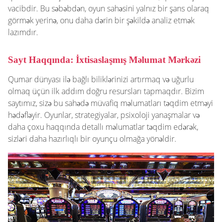
vacibdir. Bu səbəbdən, oyun sahəsini yalnız bir şans olaraq
görmək yerinə, onu daha dərin bir şəkildə analiz etmək
lazımdır.
Sayt Haqqında: İxtisaslaşmış Məlumat Mərkəzi
Qumar dünyası ilə bağlı biliklərinizi artırmaq və uğurlu
olmaq üçün ilk addım doğru resursları tapmaqdır. Bizim
saytımız, sizə bu sahədə müvafiq məlumatları təqdim etməyi
hədəfləyir. Oyunlar, strategiyalar, psixoloji yanaşmalar və
daha çoxu haqqında detallı məlumatlar təqdim edərək,
sizləri daha hazırlıqlı bir oyunçu olmağa yönəldir.