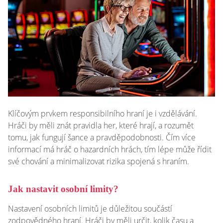
Klíčovým prvkem responsibilního hraní je i vzdělávání.
Hráči by měli znát pravidla her, které hrají, a rozumět
tomu, jak fungují šance a pravděpodobnosti. Čím více
informací má hráč o hazardních hrách, tím lépe může řídit
své chování a minimalizovat rizika spojená s hraním.
Jak nastavit osobní limity?
Nastavení osobních limitů je důležitou součástí
zodpovědného hraní. Hráči by měli určit, kolik času a