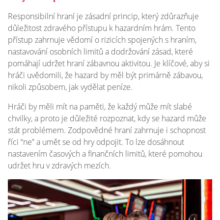
Responsibilní hraní je zásadní princip, který zdůrazňuje
důležitost zdravého přístupu k hazardním hrám. Tento
přístup zahrnuje vědomí o rizicích spojených s hraním,
nastavování osobních limitů a dodržování zásad, které
pomáhají udržet hraní zábavnou aktivitou. Je klíčové, aby si
hráči uvědomili, že hazard by měl být primárně zábavou,
nikoli způsobem, jak vydělat peníze.
Hráči by měli mít na paměti, že každý může mít slabé
chvilky, a proto je důležité rozpoznat, kdy se hazard může
stát problémem. Zodpovědné hraní zahrnuje i schopnost
říci “ne” a umět se od hry odpojit. To lze dosáhnout
nastavením časových a finančních limitů, které pomohou
udržet hru v zdravých mezích.