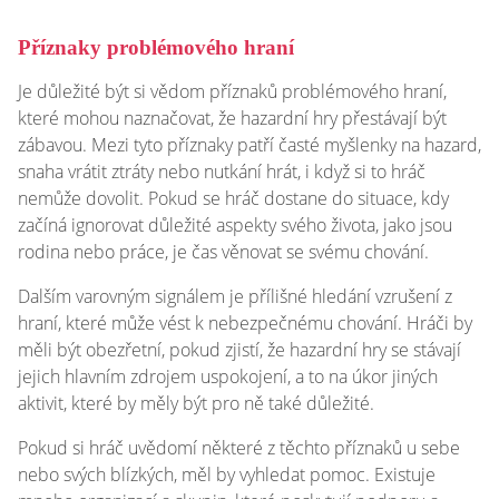
Příznaky problémového hraní
Je důležité být si vědom příznaků problémového hraní,
které mohou naznačovat, že hazardní hry přestávají být
zábavou. Mezi tyto příznaky patří časté myšlenky na hazard,
snaha vrátit ztráty nebo nutkání hrát, i když si to hráč
nemůže dovolit. Pokud se hráč dostane do situace, kdy
začíná ignorovat důležité aspekty svého života, jako jsou
rodina nebo práce, je čas věnovat se svému chování.
Dalším varovným signálem je přílišné hledání vzrušení z
hraní, které může vést k nebezpečnému chování. Hráči by
měli být obezřetní, pokud zjistí, že hazardní hry se stávají
jejich hlavním zdrojem uspokojení, a to na úkor jiných
aktivit, které by měly být pro ně také důležité.
Pokud si hráč uvědomí některé z těchto příznaků u sebe
nebo svých blízkých, měl by vyhledat pomoc. Existuje