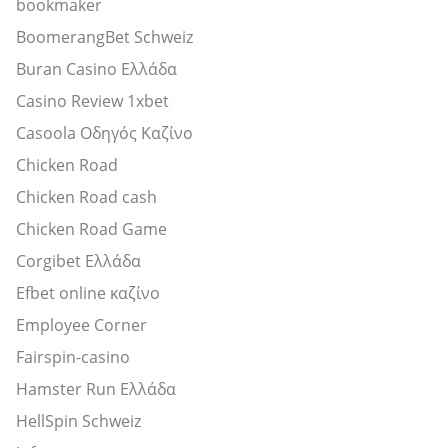
bookmaker
BoomerangBet Schweiz
Buran Casino Ελλάδα
Casino Review 1xbet
Casoola Οδηγός Καζίνο
Chicken Road
Chicken Road cash
Chicken Road Game
Corgibet Ελλάδα
Efbet online καζίνο
Employee Corner
Fairspin-casino
Hamster Run Ελλάδα
HellSpin Schweiz