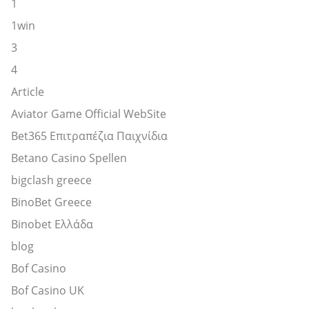
1
1win
3
4
Article
Aviator Game Official WebSite
Bet365 Επιτραπέζια Παιχνίδια
Betano Casino Spellen
bigclash greece
BinoBet Greece
Binobet Ελλάδα
blog
Bof Casino
Bof Casino UK