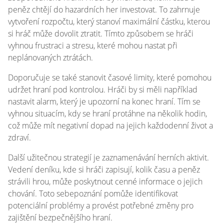
peněz chtějí do hazardních her investovat. To zahrnuje
vytvoření rozpočtu, který stanoví maximální částku, kterou
si hráč může dovolit ztratit. Tímto způsobem se hráči
vyhnou frustraci a stresu, které mohou nastat při
neplánovaných ztrátách.
Doporučuje se také stanovit časové limity, které pomohou
udržet hraní pod kontrolou. Hráči by si měli například
nastavit alarm, který je upozorní na konec hraní. Tím se
vyhnou situacím, kdy se hraní protáhne na několik hodin,
což může mít negativní dopad na jejich každodenní život a
zdraví.
Další užitečnou strategií je zaznamenávání herních aktivit.
Vedení deníku, kde si hráči zapisují, kolik času a peněz
strávili hrou, může poskytnout cenné informace o jejich
chování. Toto sebepoznání pomůže identifikovat
potenciální problémy a provést potřebné změny pro
zajištění bezpečnějšího hraní.