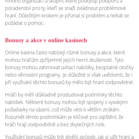
mnoho organizací a skupin, které poskytují podporu a
poradenství pro ty, kteří se snaží zvládnout problémové
hraní. Důležitým krokem je přiznat si problém a nebát se
požádat o pomoc.
Bonusy a akce v online kasinech
Online kasina často nabízejí různé bonusy a akce, které
mohou hráčům zpříjemnit jejich herní zkušenosti. Tyto
bonusy mohou zahrnovat uvítací nabídky, bezplatné otočky
nebo věrnostní programy. Je důležité si však uvědomit, že i
při využívání těchto bonusů by mělo být hraní zodpovědné.
Hráči by měli důkladně prostudovat podmínky těchto
nabídek. Některé bonusy mohou být spojeny s vysokými
požadavky na sázení, což může vést k větším ztrátám.
Rozumět těmto podmínkám je klíčové pro zajištění, že
hráči hrají zodpovědně a bez zbytečných rizik.
Využívání bonusů může být skvělý způsob, jak si užít hraní a