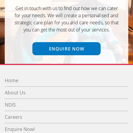
Get in touch with us to find out how we can cater
for your needs. We will create a personalised and
strategic care plan for you and care needs, so that
you can get the most out of your services.
ENQUIRE NOW
Home
About Us
NDIS
Careers
Enquire Now!