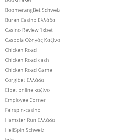
bookmaker
BoomerangBet Schweiz
Buran Casino Ελλάδα
Casino Review 1xbet
Casoola Οδηγός Καζίνο
Chicken Road
Chicken Road cash
Chicken Road Game
Corgibet Ελλάδα
Efbet online καζίνο
Employee Corner
Fairspin-casino
Hamster Run Ελλάδα
HellSpin Schweiz