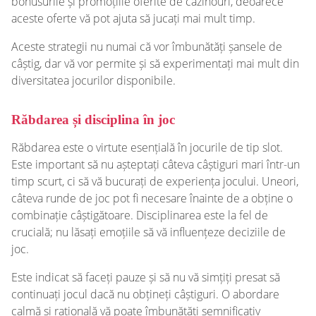
bonusurile și promoțiile oferite de cazinouri, deoarece
aceste oferte vă pot ajuta să jucați mai mult timp.
Aceste strategii nu numai că vor îmbunătăți șansele de
câștig, dar vă vor permite și să experimentați mai mult din
diversitatea jocurilor disponibile.
Răbdarea și disciplina în joc
Răbdarea este o virtute esențială în jocurile de tip slot.
Este important să nu așteptați câteva câștiguri mari într-un
timp scurt, ci să vă bucurați de experiența jocului. Uneori,
câteva runde de joc pot fi necesare înainte de a obține o
combinație câștigătoare. Disciplinarea este la fel de
crucială; nu lăsați emoțiile să vă influențeze deciziile de
joc.
Este indicat să faceți pauze și să nu vă simțiți presat să
continuați jocul dacă nu obțineți câștiguri. O abordare
calmă și rațională vă poate îmbunătăți semnificativ