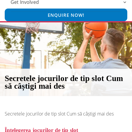
Get Involved
ENQUIRE NOW!
Secretele jocurilor de tip slot Cum
să câștigi mai des
Secretele jocurilor de tip slot Cum să câștigi mai des
Înțelegerea jocurilor de tip slot