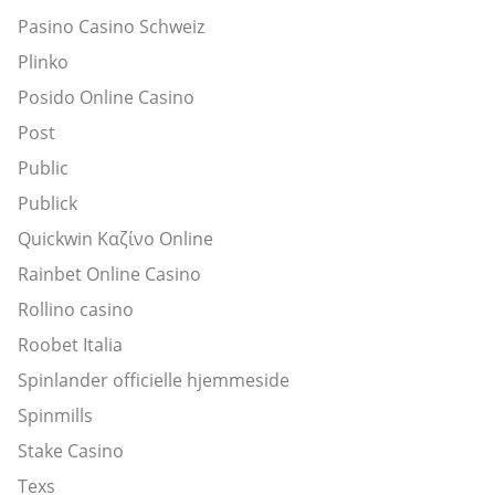
Pasino Casino Schweiz
Plinko
Posido Online Casino
Post
Public
Publick
Quickwin Καζίνο Online
Rainbet Online Casino
Rollino casino
Roobet Italia
Spinlander officielle hjemmeside
Spinmills
Stake Casino
Texs