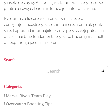
șansele de câștig. Aici veți găsi sfaturi practice și resurse
pentru a naviga eficient în lumea jocurilor de cazino.
Ne dorim ca fiecare vizitator să beneficieze de
cunoștințele noastre și să se simtă încrezător în alegerile
sale. Explorând informațiile oferite pe site, veți putea lua
decizii mai bine fundamentate și să vă bucurați mai mult
de experiența jocului la sloturi.
Search
Categories
! Marvel Rivals Team Play
! Overwatch Boosting Tips