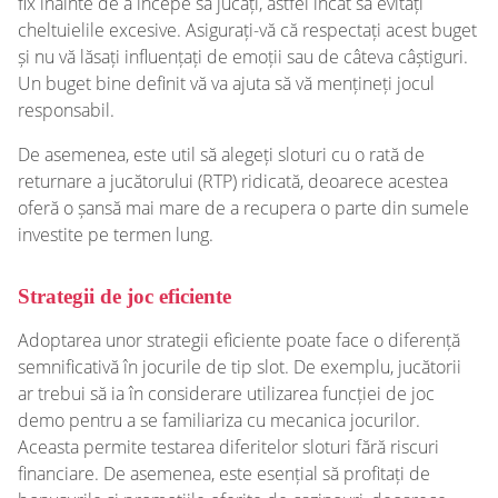
fix înainte de a începe să jucați, astfel încât să evitați
cheltuielile excesive. Asigurați-vă că respectați acest buget
și nu vă lăsați influențați de emoții sau de câteva câștiguri.
Un buget bine definit vă va ajuta să vă mențineți jocul
responsabil.
De asemenea, este util să alegeți sloturi cu o rată de
returnare a jucătorului (RTP) ridicată, deoarece acestea
oferă o șansă mai mare de a recupera o parte din sumele
investite pe termen lung.
Strategii de joc eficiente
Adoptarea unor strategii eficiente poate face o diferență
semnificativă în jocurile de tip slot. De exemplu, jucătorii
ar trebui să ia în considerare utilizarea funcției de joc
demo pentru a se familiariza cu mecanica jocurilor.
Aceasta permite testarea diferitelor sloturi fără riscuri
financiare. De asemenea, este esențial să profitați de