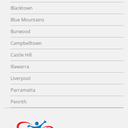
Blacktown
Blue Mountains
Burwood
Campbelltown
Castle Hill
Illawarra
Liverpool
Parramatta
Penrith