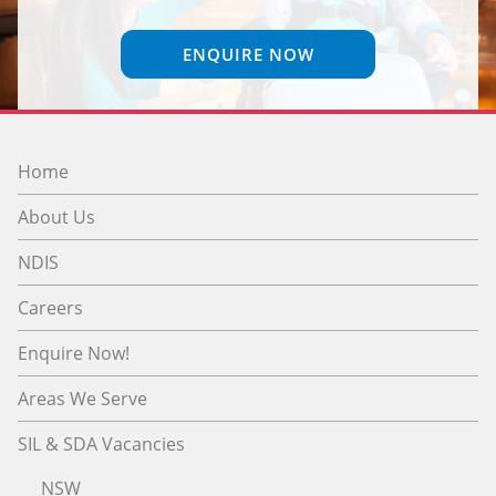
ENQUIRE NOW
Home
About Us
NDIS
Careers
Enquire Now!
Areas We Serve
SIL & SDA Vacancies
NSW