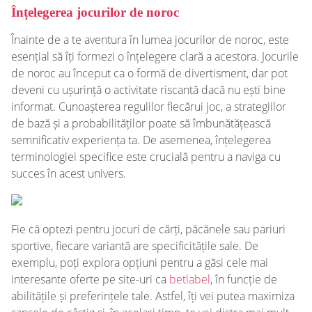
Înțelegerea jocurilor de noroc
Înainte de a te aventura în lumea jocurilor de noroc, este
esențial să îți formezi o înțelegere clară a acestora. Jocurile
de noroc au început ca o formă de divertisment, dar pot
deveni cu ușurință o activitate riscantă dacă nu ești bine
informat. Cunoașterea regulilor fiecărui joc, a strategiilor
de bază și a probabilităților poate să îmbunătățească
semnificativ experiența ta. De asemenea, înțelegerea
terminologiei specifice este crucială pentru a naviga cu
succes în acest univers.
Fie că optezi pentru jocuri de cărți, păcănele sau pariuri
sportive, fiecare variantă are specificitățile sale. De
exemplu, poți explora opțiuni pentru a găsi cele mai
interesante oferte pe site-uri ca
betlabel
, în funcție de
abilitățile și preferințele tale. Astfel, îți vei putea maximiza