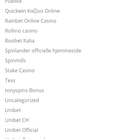
Publick
Quickwin Καζίνο Online
Rainbet Online Casino
Rollino casino
Roobet Italia
Spinlander officielle hjemmeside
Spinmills
Stake Casino
Texs
tonyspins Bonus
Uncategorized
Unibet
Unibet CH
Unibet Official