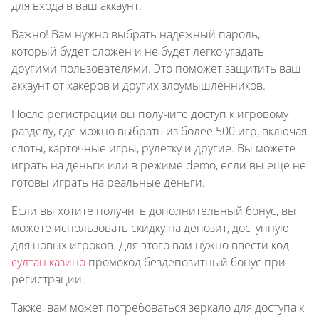
для входа в ваш аккаунт.
Важно! Вам нужно выбрать надежный пароль,
который будет сложен и не будет легко угадать
другими пользователями. Это поможет защитить ваш
аккаунт от хакеров и других злоумышленников.
После регистрации вы получите доступ к игровому
разделу, где можно выбрать из более 500 игр, включая
слоты, карточные игры, рулетку и другие. Вы можете
играть на деньги или в режиме demo, если вы еще не
готовы играть на реальные деньги.
Если вы хотите получить дополнительный бонус, вы
можете использовать скидку на депозит, доступную
для новых игроков. Для этого вам нужно ввести код
султан казино
промокод бездепозитный бонус при
регистрации.
Также, вам может потребоваться зеркало для доступа к