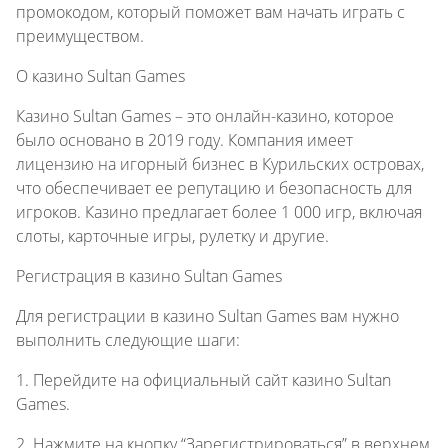
промокодом, который поможет вам начать играть с
преимуществом.
О казино Sultan Games
Казино Sultan Games – это онлайн-казино, которое
было основано в 2019 году. Компания имеет
лицензию на игорный бизнес в Курильских островах,
что обеспечивает ее репутацию и безопасность для
игроков. Казино предлагает более 1 000 игр, включая
слоты, карточные игры, рулетку и другие.
Регистрация в казино Sultan Games
Для регистрации в казино Sultan Games вам нужно
выполнить следующие шаги:
1. Перейдите на официальный сайт казино Sultan
Games.
2. Нажмите на кнопку “Зарегистрироваться” в верхнем