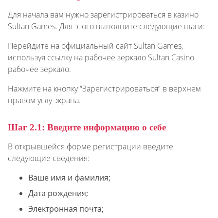
Для начала вам нужно зарегистрироваться в казино
Sultan Games. Для этого выполните следующие шаги:
Перейдите на официальный сайт Sultan Games,
используя ссылку на рабочее зеркало Sultan Casino
рабочее зеркало.
Нажмите на кнопку “Зарегистрироваться” в верхнем
правом углу экрана.
Шаг 2.1: Введите информацию о себе
В открывшейся форме регистрации введите
следующие сведения:
Ваше имя и фамилия;
Дата рождения;
Электронная почта;