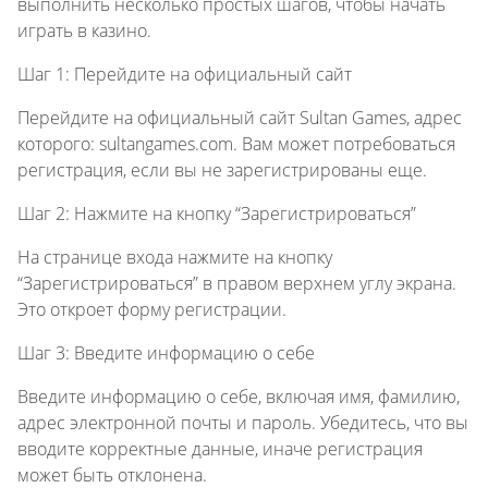
выполнить несколько простых шагов, чтобы начать
играть в казино.
Шаг 1: Перейдите на официальный сайт
Перейдите на официальный сайт Sultan Games, адрес
которого: sultangames.com. Вам может потребоваться
регистрация, если вы не зарегистрированы еще.
Шаг 2: Нажмите на кнопку “Зарегистрироваться”
На странице входа нажмите на кнопку
“Зарегистрироваться” в правом верхнем углу экрана.
Это откроет форму регистрации.
Шаг 3: Введите информацию о себе
Введите информацию о себе, включая имя, фамилию,
адрес электронной почты и пароль. Убедитесь, что вы
вводите корректные данные, иначе регистрация
может быть отклонена.