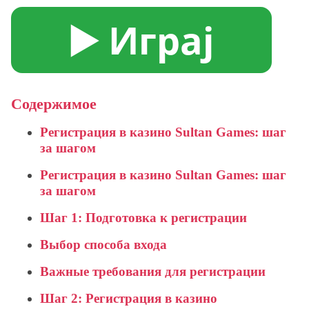
▶️ Играј
Содержимое
Регистрация в казино Sultan Games: шаг
за шагом
Регистрация в казино Sultan Games: шаг
за шагом
Шаг 1: Подготовка к регистрации
Выбор способа входа
Важные требования для регистрации
Шаг 2: Регистрация в казино