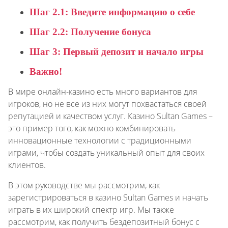
Шаг 2.1: Введите информацию о себе
Шаг 2.2: Получение бонуса
Шаг 3: Первый депозит и начало игры
Важно!
В мире онлайн-казино есть много вариантов для
игроков, но не все из них могут похвастаться своей
репутацией и качеством услуг. Казино Sultan Games –
это пример того, как можно комбинировать
инновационные технологии с традиционными
играми, чтобы создать уникальный опыт для своих
клиентов.
В этом руководстве мы рассмотрим, как
зарегистрироваться в казино Sultan Games и начать
играть в их широкий спектр игр. Мы также
рассмотрим, как получить бездепозитный бонус с