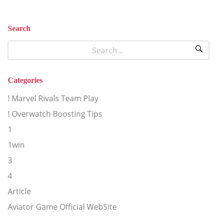
Search
Categories
! Marvel Rivals Team Play
! Overwatch Boosting Tips
1
1win
3
4
Article
Aviator Game Official WebSite