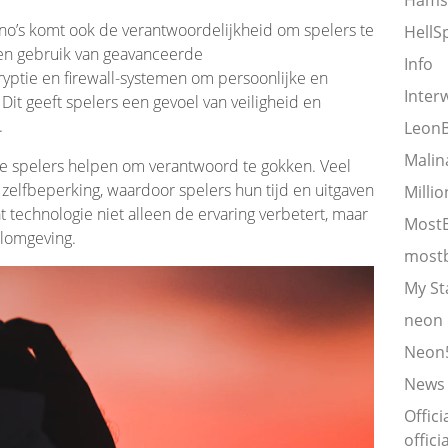
Hams
ino’s komt ook de verantwoordelijkheid om spelers te
HellS
en gebruik van geavanceerde
Info
ryptie en firewall-systemen om persoonlijke en
Inter
Dit geeft spelers een gevoel van veiligheid en
.
LeonB
Malin
 die spelers helpen om verantwoord te gokken. Veel
zelfbeperking, waardoor spelers hun tijd en uitgaven
Milli
 technologie niet alleen de ervaring verbetert, maar
MostB
elomgeving.
most
My St
neon 
Neon
News
Offici
offic