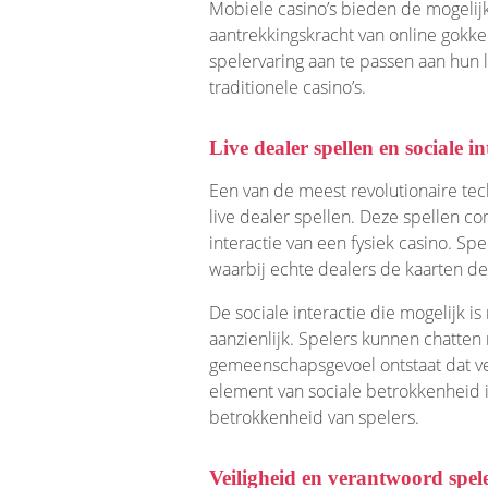
Mobiele casino’s bieden de mogelijk
aantrekkingskracht van online gokke
spelervaring aan te passen aan hun l
traditionele casino’s.
Live dealer spellen en sociale in
Een van de meest revolutionaire tec
live dealer spellen. Deze spellen 
interactie van een fysiek casino. Sp
waarbij echte dealers de kaarten del
De sociale interactie die mogelijk is
aanzienlijk. Spelers kunnen chatte
gemeenschapsgevoel ontstaat dat ver
element van sociale betrokkenheid i
betrokkenheid van spelers.
Veiligheid en verantwoord spel