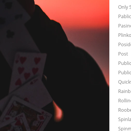
Only 
Pabli
Pasin
Plink
Posid
Post
Publi
Publi
Quick
Rainb
Rolli
Roobet
Spinl
Spinm