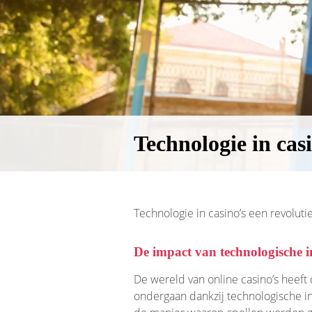
Technologie in casi
Technologie in casino’s een revoluti
De impact van technologische i
De wereld van online casino’s heeft
ondergaan dankzij technologische i