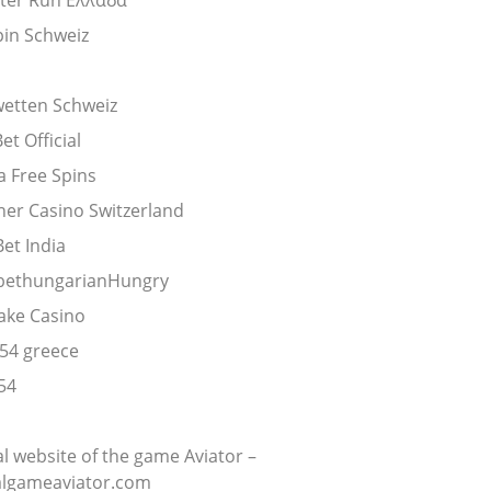
ter Run Ελλάδα
pin Schweiz
wetten Schweiz
et Official
a Free Spins
oner Casino Switzerland
et India
bethungarianHungry
ake Casino
54 greece
54
al website of the game Aviator –
ialgameaviator.com