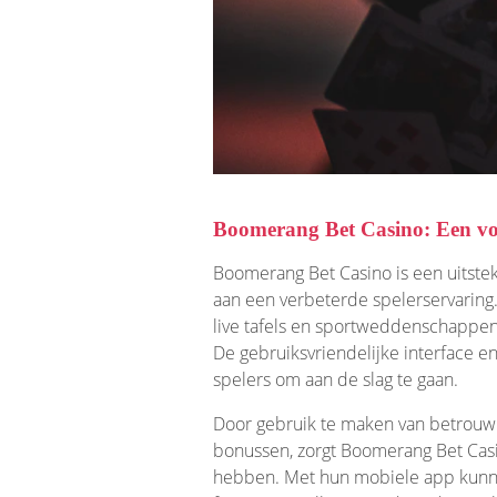
Boomerang Bet Casino: Een vo
Boomerang Bet Casino is een uitste
aan een verbeterde spelerservaring.
live tafels en sportweddenschappen,
De gebruiksvriendelijke interface e
spelers om aan de slag te gaan.
Door gebruik te maken van betrouw
bonussen, zorgt Boomerang Bet Casi
hebben. Met hun mobiele app kunnen