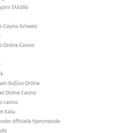
Spins Ελλάδα
c
o Casino Schweiz
o
o Online Casino
c
ck
win Καζίνο Online
et Online Casino
no casino
 Italia
ander officielle hjemmeside
ills