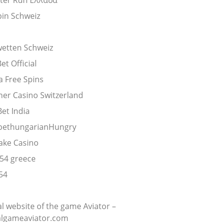
ter Run Ελλάδα
pin Schweiz
wetten Schweiz
et Official
a Free Spins
oner Casino Switzerland
et India
bethungarianHungry
ake Casino
54 greece
54
al website of the game Aviator –
ialgameaviator.com