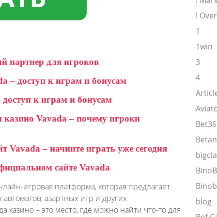
! Mar
! Ove
1
1win
й партнер для игроков
3
4
 – доступ к играм и бонусам
Articl
 доступ к играм и бонусам
Aviat
 казино Vavada – почему игроки
Bet36
Betan
т Vavada – начните играть уже сегодня
bigcl
фициальном сайте Vavada
BinoB
Binob
нлайн-игровая платформа, которая предлагает
автоматов, азартных игр и других
blog
 казино – это место, где можно найти что-то для