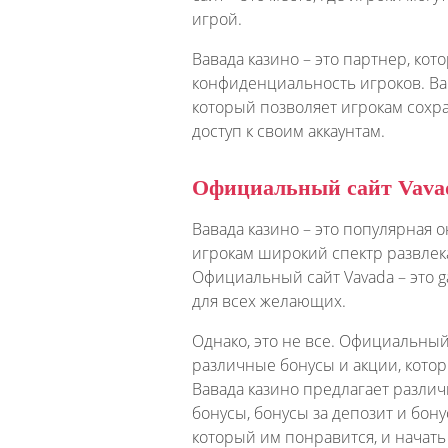
игрой.
Вавада казино – это партнер, ко
конфиденциальность игроков. Ва
который позволяет игрокам сохра
доступ к своим аккаунтам.
Официальный сайт Vavad
Вавада казино – это популярная 
игрокам широкий спектр развле
Официальный сайт Vavada – это g
для всех желающих.
Однако, это не все. Официальный
различные бонусы и акции, котор
Вавада казино предлагает разли
бонусы, бонусы за депозит и бону
который им понравится, и начать