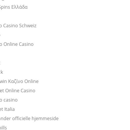
Spins Ελλάδα
c
o Casino Schweiz
o
o Online Casino
c
ck
win Καζίνο Online
et Online Casino
no casino
 Italia
ander officielle hjemmeside
ills