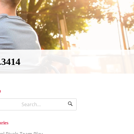
.3414
h
ries