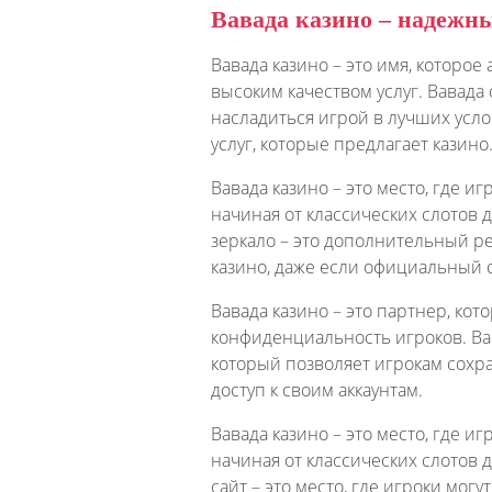
Вавада казино – надежн
Вавада казино – это имя, которо
высоким качеством услуг. Вавада 
насладиться игрой в лучших услов
услуг, которые предлагает казино
Вавада казино – это место, где и
начиная от классических слотов 
зеркало – это дополнительный ре
казино, даже если официальный 
Вавада казино – это партнер, ко
конфиденциальность игроков. Ва
который позволяет игрокам сохра
доступ к своим аккаунтам.
Вавада казино – это место, где и
начиная от классических слотов
сайт – это место, где игроки могу