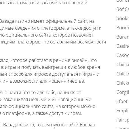
Bof C
гровых автоматов и заканчивая новыми и
Bof C
book
 Вавада казино имеет официальный сайт, на
Boom
имые сведения о платформе, а также доступ к
ало официального сайта, которое позволяет
Buran
ункциям платформы, не оставляя им возможности
Casin
Casoo
кало, которое работает в режиме онлайн, что
Chick
ть в игры и получать выигрыши в любое время
Chick
чный способ для игроков доступаться к играм и
я им возможности для мошенничества.
Chic
Corgi
жно найти что-то для себя, начиная от
в и заканчивая новыми и инновационными
Efbet
ркало официального сайта, на котором можно
Emplo
о платформе, а также доступ к играм.
Fairs
Вавада казино, то вам нужно найти Вавада