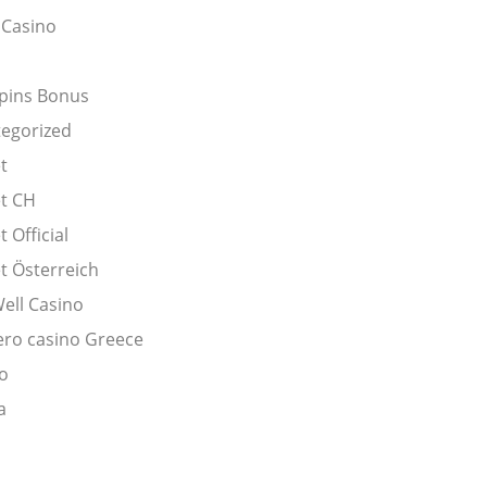
 Casino
pins Bonus
egorized
t
t CH
 Official
t Österreich
ell Casino
ro casino Greece
ο
а