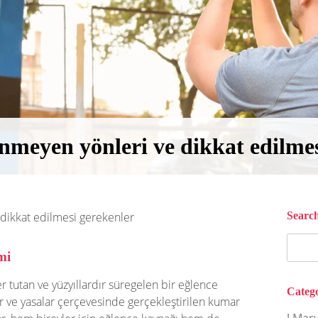
nmeyen yönleri ve dikkat edilmes
 dikkat edilmesi gerekenler
Searc
mi
r tutan ve yüzyıllardır süregelen bir eğlence
Catego
lar ve yasalar çerçevesinde gerçekleştirilen kumar