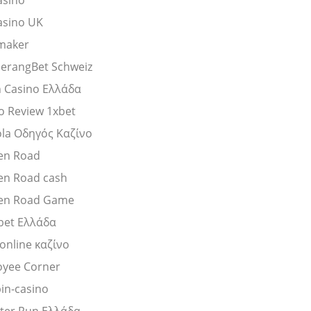
asino
asino UK
maker
erangBet Schweiz
 Casino Ελλάδα
o Review 1xbet
la Οδηγός Καζίνο
en Road
en Road cash
ken Road Game
bet Ελλάδα
 online καζίνο
yee Corner
pin-casino