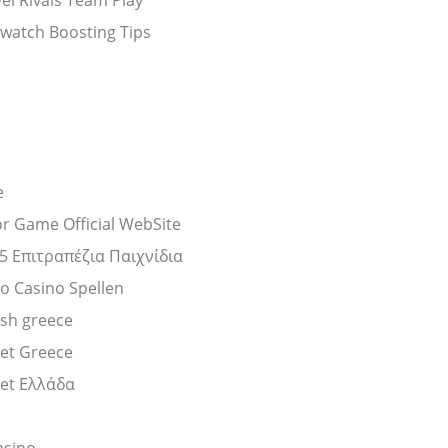
vel Rivals Team Play
rwatch Boosting Tips
e
or Game Official WebSite
5 Επιτραπέζια Παιχνίδια
o Casino Spellen
ash greece
et Greece
et Ελλάδα