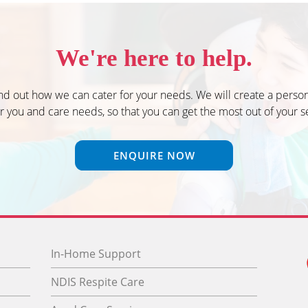
We're here to help.
ind out how we can cater for your needs. We will create a person
r you and care needs, so that you can get the most out of your s
ENQUIRE NOW
In-Home Support
NDIS Respite Care