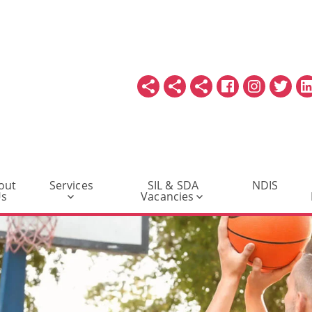
out
Services
SIL & SDA
NDIS
Us
Vacancies